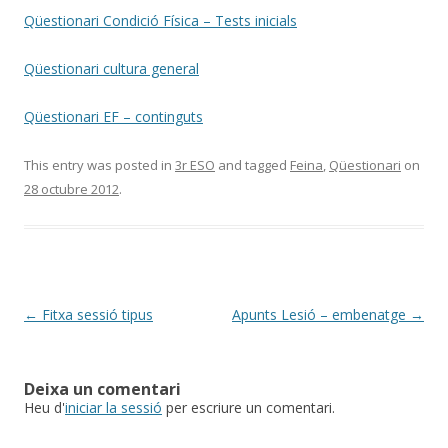
Qüestionari Condició Física – Tests inicials
Qüestionari cultura general
Qüestionari EF – continguts
This entry was posted in
3r ESO
and tagged
Feina
,
Qüestionari
on
28 octubre 2012
.
Post
←
Fitxa sessió tipus
Apunts Lesió – embenatge
→
navigation
Deixa un comentari
Heu d'
iniciar la sessió
per escriure un comentari.