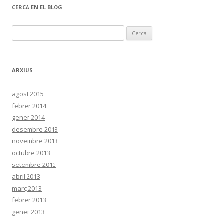
e
CERCA EN EL BLOG
r
c
a
C
t
e
e
g
o
r
r
c
i
ARXIUS
e
a
s
:
agost 2015
febrer 2014
gener 2014
desembre 2013
novembre 2013
octubre 2013
setembre 2013
abril 2013
març 2013
febrer 2013
gener 2013