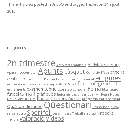
This entry was posted in
3r ESO
and tagged
Padlet
on
24 agost
2015
.
ETIQUETES
2n trimestre
Activitats reforç
Activitats ampliació
Apunts
bàsquet
criteris
Aparell Locomotor
Condició Física
enigmes
avaluació
Deliciuous
Deures físics
Educació
Embenat
escalfament general
entrenament
escalfament específic
Feina
examen teòric
estiraments
Expressió corporal
fitxa sessió
Gmail
futbol
gràfiques
lesionats
Lesions
model
Mr Bean
Notes
Padlet
Primers Auxilis
Nou exam 1r Trim
progressió entrenament
Qüestionari
Qualitats físiques
Resistència
rugby
Sportfoli
Treballs
sense equip
tests inicials
Treball en grup
valoració
Vídeos
Tricicle