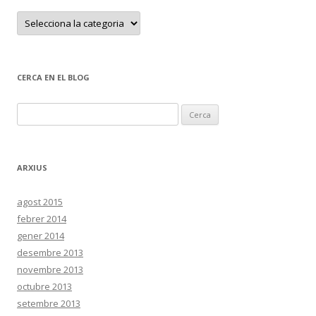
B
u
s
c
a
p
e
CERCA EN EL BLOG
r
c
a
C
t
e
e
g
o
r
r
c
i
ARXIUS
e
a
s
:
agost 2015
febrer 2014
gener 2014
desembre 2013
novembre 2013
octubre 2013
setembre 2013