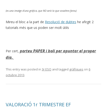
(es una imatge d’una gràfica, que NO serà la que vosaltres fareu)
Mireu el bloc a la part de
Resolució de dubtes
he afegit 2
tutorials més que us poden ser molt útils
porteu PAPER i boli per apuntar el proper
Per cert,
dia.
This entry was posted in
3r ESO
and tagged
gràfiques
on
6
octubre 2013
.
VALORACIÓ 1r TRIMESTRE EF