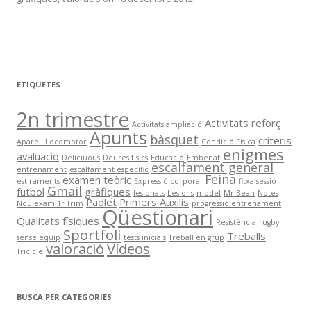
ETIQUETES
2n trimestre
Activitats reforç
Activitats ampliació
Apunts
bàsquet
criteris
Aparell Locomotor
Condició Física
enigmes
avaluació
Deliciuous
Deures físics
Educació
Embenat
escalfament general
entrenament
escalfament específic
Feina
examen teòric
estiraments
Expressió corporal
fitxa sessió
Gmail
futbol
gràfiques
lesionats
Lesions
model
Mr Bean
Notes
Padlet
Primers Auxilis
Nou exam 1r Trim
progressió entrenament
Qüestionari
Qualitats físiques
Resistència
rugby
Sportfoli
Treballs
sense equip
tests inicials
Treball en grup
valoració
Vídeos
Tricicle
BUSCA PER CATEGORIES