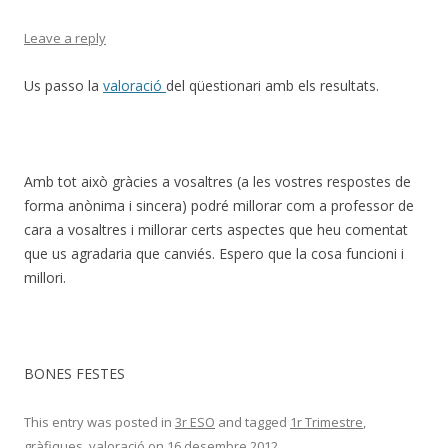
Leave a reply
Us passo la
valoració
del qüestionari amb els resultats.
Amb tot això gràcies a vosaltres (a les vostres respostes de
forma anònima i sincera) podré millorar com a professor de
cara a vosaltres i millorar certs aspectes que heu comentat
que us agradaria que canviés. Espero que la cosa funcioni i
millori.
BONES FESTES
This entry was posted in
3r ESO
and tagged
1r Trimestre
,
gràfiques
,
valoració
on
16 desembre 2012
.