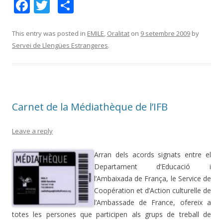
F
T
C
ac
w
o
e
itt
m
This entry was posted in
EMILE
,
Oralitat
on
9 setembre 2009
by
Servei de Llengües Estrangeres
.
b
er
p
o
ar
o
te
k
ix
Carnet de la Médiathèque de l’IFB
Leave a reply
Arran dels acords signats entre el
Departament d’Educació i
l’Ambaixada de França, le Service de
Coopération et d’Action culturelle de
l’Ambassade de France, ofereix a
totes les persones que participen als grups de treball de