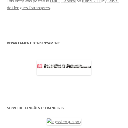
e
itt
m
This entry was posted in
EMILE
,
General
on
8 abril 2008
by
Servei
de Llengües Estrangeres
.
b
er
p
o
ar
o
te
k
ix
DEPARTAMENT D’ENSENYAMENT
SERVEI DE LLENGÜES ESTRANGERES