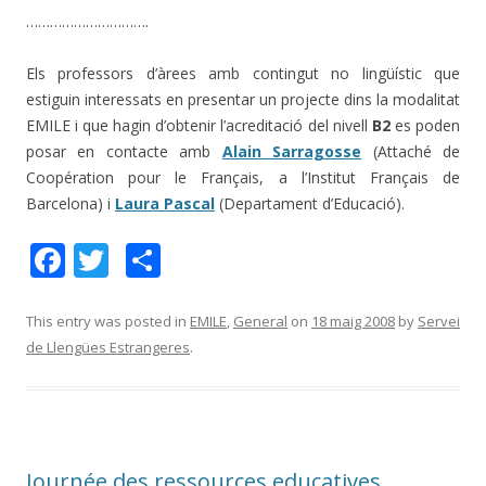
………………………….
Els professors d’àrees amb contingut no lingüístic que
estiguin interessats en presentar un projecte dins la modalitat
EMILE i que hagin d’obtenir l’acreditació del nivell
B2
es poden
posar en contacte amb
Alain Sarragosse
(Attaché de
Coopération pour le Français, a l’Institut Français de
Barcelona) i
Laura Pascal
(Departament d’Educació).
F
T
C
ac
w
o
e
itt
m
This entry was posted in
EMILE
,
General
on
18 maig 2008
by
Servei
de Llengües Estrangeres
.
b
er
p
o
ar
o
te
k
ix
Journée des ressources educatives