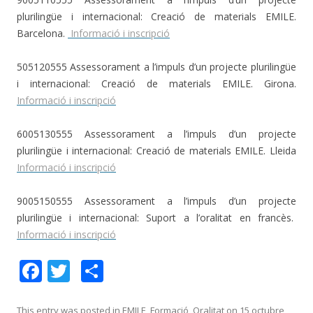
plurilingüe i internacional: Creació de materials EMILE.
Barcelona.
Informació i inscripció
505120555 Assessorament a l’impuls d’un projecte plurilingüe
i internacional: Creació de materials EMILE. Girona.
Informació i inscripció
6005130555 Assessorament a l’impuls d’un projecte
plurilingüe i internacional: Creació de materials EMILE. Lleida
Informació i inscripció
9005150555 Assessorament a l’impuls d’un projecte
plurilingüe i internacional: Suport a l’oralitat en francès.
Informació i inscripció
F
T
C
ac
w
o
This entry was posted in
EMILE
,
Formació
,
Oralitat
on
15 octubre