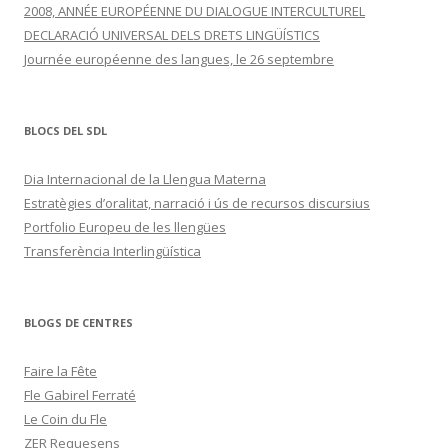
2008, ANNÉE EUROPÉENNE DU DIALOGUE INTERCULTUREL
DECLARACIÓ UNIVERSAL DELS DRETS LINGÜÍSTICS
Journée européenne des langues, le 26 septembre
BLOCS DEL SDL
Dia Internacional de la Llengua Materna
Estratègies d’oralitat, narració i ús de recursos discursius
Portfolio Europeu de les llengües
Transferència Interlingüística
BLOGS DE CENTRES
Faire la Fête
Fle Gabirel Ferraté
Le Coin du Fle
ZER Requesens