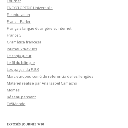
Educnet
ENCYCLOPÉDIE Universalis
Fle education
Franc – Parler
Français langue étrangère et Internet
France 5
Gramàtica francesa
Journaux/Revues
Le conjugueur
Le fil du bilingue
Les pages du FLE.9
Marc europeu comú de referència de les llengües
Matériel réalisé par Ana Isabel Camacho
Momes
Réseau pensant
TV5Monde
EXPOSÉS JOURNÉE 7/10