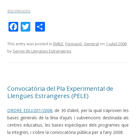
Inscripcions
F
T
C
ac
w
o
e
itt
m
This entry was posted in
EMILE
,
Formació
,
General
on
1 juliol 2008
by
Servei de Llengües Estrangeres
.
b
er
p
o
ar
o
te
k
ix
Convocatòria del Pla Experimental de
Llengües Estrangeres (PELE)
ORDRE EDU/201/2008
, de 30 d’abril, per la qual s’aproven les
bases generals de la línia d’ajuts i subvencions destinada als
centres educatius, les bases especíiques dels programes que
la integren, i s’obre la convocatòria pública per a l’any 2008.