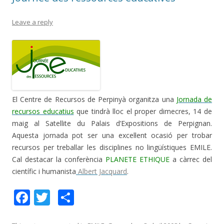
Leave a reply
El Centre de Recursos de Perpinyà organitza una
Jornada de
recursos educatius
que tindrà lloc el proper dimecres, 14 de
maig al Satellite du Palais d’Expositions de Perpignan.
Aquesta jornada pot ser una excel·lent ocasió per trobar
recursos per treballar les disciplines no lingüístiques EMILE.
Cal destacar la conferència
PLANETE ETHIQUE
a càrrec del
científic i humanista
Albert Jacquard
.
F
T
C
ac
w
o