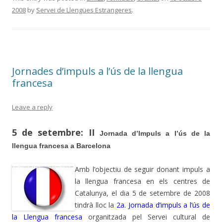
e
itt
m
2008
by
Servei de Llengües Estrangeres
.
b
er
p
o
ar
o
te
k
ix
Jornades d’impuls a l’ús de la llengua
francesa
Leave a reply
5 de setembre: II
Jornada d’Impuls a l’ús de la
llengua francesa a Barcelona
Amb l’objectiu de seguir donant impuls a
la llengua francesa en els centres de
Catalunya, el dia 5 de setembre de 2008
tindrà lloc la
2a. Jornada d’impuls a l’ús de
la
Llengua francesa
organitzada pel Servei cultural de