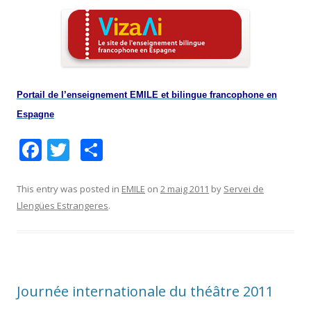
Portail de l’enseignement EMILE et bilingue francophone en
Espagne
F
T
C
ac
w
o
e
itt
m
This entry was posted in
EMILE
on
2 maig 2011
by
Servei de
Llengües Estrangeres
.
b
er
p
o
ar
o
te
k
ix
Journée internationale du théâtre 2011