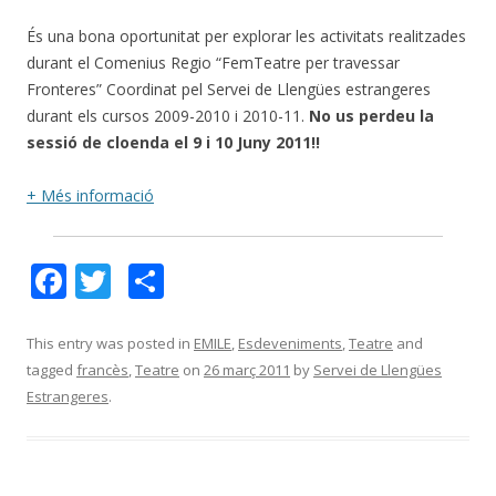
És una bona oportunitat per explorar les activitats realitzades
durant el Comenius Regio “FemTeatre per travessar
Fronteres” Coordinat pel Servei de Llengües estrangeres
durant els cursos 2009-2010 i 2010-11.
No us perdeu la
sessió de cloenda el 9 i 10 Juny 2011!!
+ Més informació
F
T
C
ac
w
o
e
itt
m
This entry was posted in
EMILE
,
Esdeveniments
,
Teatre
and
tagged
francès
,
Teatre
on
26 març 2011
by
Servei de Llengües
b
er
p
Estrangeres
.
o
ar
o
te
k
ix