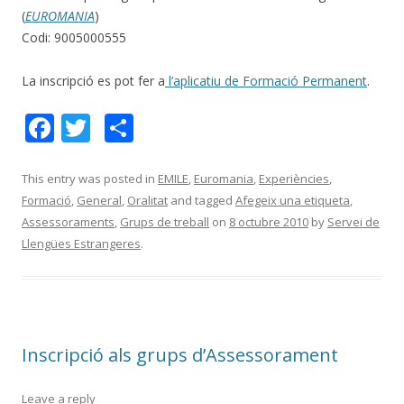
(
EUROMANIA
)
Codi: 9005000555
La inscripció es pot fer a
l’aplicatiu de Formació Permanent
.
F
T
C
ac
w
o
e
itt
m
This entry was posted in
EMILE
,
Euromania
,
Experiències
,
Formació
,
General
,
Oralitat
and tagged
Afegeix una etiqueta
,
b
er
p
Assessoraments
,
Grups de treball
on
8 octubre 2010
by
Servei de
o
ar
Llengües Estrangeres
.
o
te
k
ix
Inscripció als grups d’Assessorament
Leave a reply