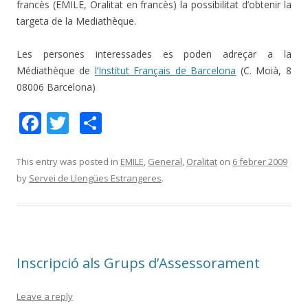
francès (EMILE, Oralitat en francès) la possibilitat d’obtenir la
targeta de la Mediathèque.
Les persones interessades es poden adreçar a la
Médiathèque de
l’Institut Français de Barcelona
(C. Moià, 8
08006 Barcelona)
F
T
C
ac
w
o
e
itt
m
This entry was posted in
EMILE
,
General
,
Oralitat
on
6 febrer 2009
by
Servei de Llengües Estrangeres
.
b
er
p
o
ar
o
te
k
ix
Inscripció als Grups d’Assessorament
Leave a reply