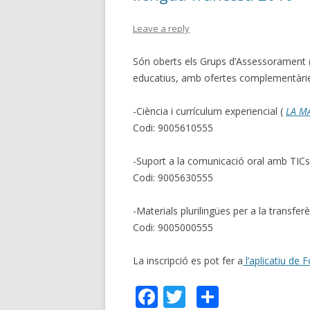
Leave a reply
Són oberts els Grups d’Assessorament (3
educatius, amb ofertes complementàri
-Ciència i currículum experiencial (
LA MA
Codi: 9005610555
-Suport a la comunicació oral amb TICs
Codi: 9005630555
-Materials plurilingües per a la transferèn
Codi: 9005000555
La inscripció es pot fer a
l’aplicatiu de
F
T
C