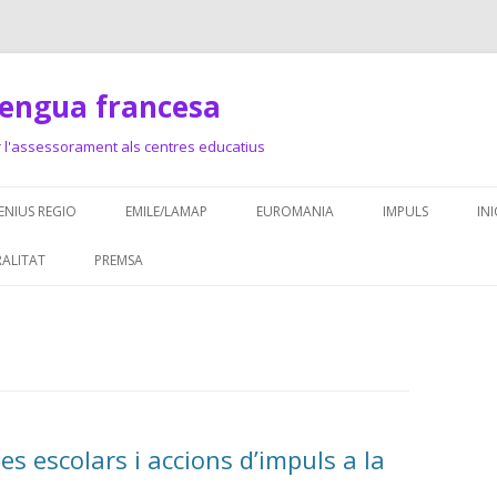
llengua francesa
r l'assessorament als centres educatius
Skip
to
NIUS REGIO
EMILE/LAMAP
EUROMANIA
IMPULS
IN
content
CUMENTACIÓ: COMENIUS
ASSESSORAMENT
1
ALITAT
PREMSA
GIO
DOCUMENTS
TRE FRANCÒFON DE LES
EINES I RECURSO
MARQUES GIRONINES
PROJECTES EN XA
s escolars i accions d’impuls a la