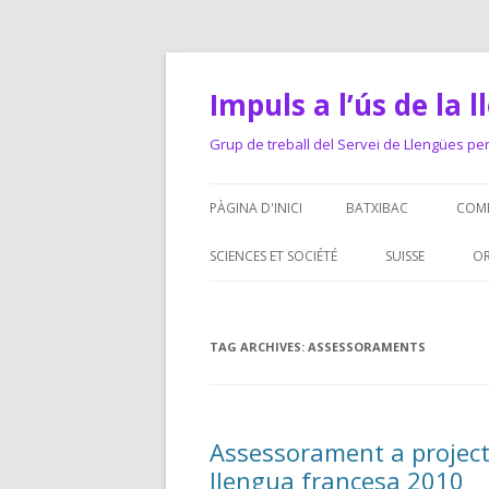
Impuls a l’ús de la 
Grup de treball del Servei de Llengües pe
PÀGINA D'INICI
BATXIBAC
COME
DO
SCIENCES ET SOCIÉTÉ
SUISSE
OR
RE
TEA
TAG ARCHIVES:
ASSESSORAMENTS
CO
Assessorament a projecte
llengua francesa 2010