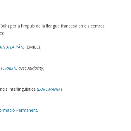
0h) per a l’impuls de la llengua francesa en els centres
es:
IN À LA PÂTE
(EMILE))
 (
ORALITÉ
avec Audacity
)
cia interlingüística (
EUROMANIA
)
 Formació Permanent
.