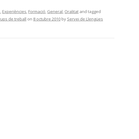
a
,
Experiències
,
Formació
,
General
,
Oralitat
and tagged
ups de treball
on
8 octubre 2010
by
Servei de Llengües