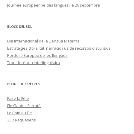
Journée européenne des langues, le 26 septembre
BLOCS DEL SDL
Dia Internacional de la Llengua Materna
Estratègies d’oralitat, narració i ús de recursos discursius
Portfolio Europeu de les llengües
Transferència Interlingüística
BLOGS DE CENTRES
Faire la Fête
Fle Gabirel Ferraté
Le Coin du Fle
ZER Requesens