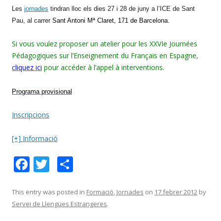
Les
jornades
tindran lloc els dies 27 i 28 de juny a l’ICE de Sant
Pau, al carrer
Sant Antoni Mª Claret, 171 de Barcelona.
Si vous voulez proposer un atelier pour les XXVIe Journées
Pédagogiques sur l’Enseignement du Français en Espagne,
cliquez
ici
pour accéder à l’appel à interventions.
Programa provisional
Inscripcions
[+] Informació
F
T
C
ac
w
o
e
itt
m
This entry was posted in
Formació
,
Jornades
on
17 febrer 2012
by
Servei de Llengües Estrangeres
.
b
er
p