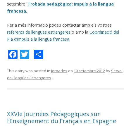
setembre
Trobada pedagògica: Impuls a la llengua
francesa.
Per a més informació podeu contactar amb els vostres
referents de llengües estrangeres
o amb la
Coordinació del
Pla d’impuls a la llengua francesa
.
F
T
C
ac
w
o
e
itt
m
This entry was posted in
Jornades
on
10 setembre 2012
by
Servei
de Llengües Estrangeres
.
b
er
p
o
ar
o
te
k
ix
XXVIe Journées Pédagogiques sur
l’Enseignement du Français en Espagne