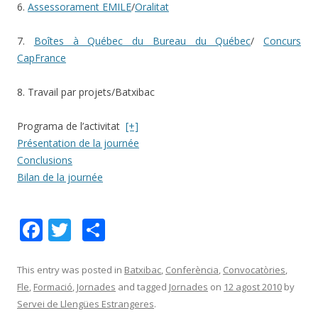
6.
Assessorament EMILE
/
Oralitat
7.
Boîtes à Québec du Bureau du Québec
/
Concurs
CapFrance
8. Travail par projets/Batxibac
Programa de l’activitat
[+]
Présentation de la journée
Conclusions
Bilan de la journée
F
T
C
ac
w
o
e
itt
m
This entry was posted in
Batxibac
,
Conferència
,
Convocatòries
,
Fle
,
Formació
,
Jornades
and tagged
Jornades
on
12 agost 2010
by
b
er
p
Servei de Llengües Estrangeres
.