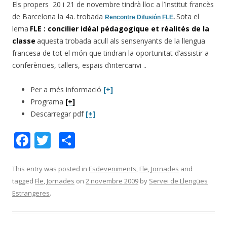
Els propers 20 i 21 de novembre tindrà lloc a l’Institut francès
de Barcelona la 4a. trobada
Sota el
Rencontre Difusión FLE
.
lema
FLE : concilier idéal pédagogique et réalités de la
classe
aquesta trobada acull als sensenyants de la llengua
francesa de tot el món que tindran la oportunitat d’assistir a
conferències, tallers, espais d’intercanvi ..
Per a més informació
[+]
Programa
[+]
Descarregar pdf
[+]
F
T
C
ac
w
o
e
itt
m
This entry was posted in
Esdeveniments
,
Fle
,
Jornades
and
tagged
Fle
,
Jornades
on
2 novembre 2009
by
Servei de Llengües
b
er
p
Estrangeres
.
o
ar
o
te