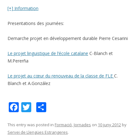
[+] Information
Presentations des journées:
Demarche projet en développement durable Pierre Cesarini
Le projet linguistique de l’école catalane
C-Blanch et
M.Pererña
Le projet au cœur du renouveau de la classe de FLE
C.
Blanch et A.González
F
T
C
ac
w
o
e
itt
m
This entry was posted in
Formació
,
Jornades
on
10 juny 2012
by
Servei de Llengües Estrangeres
.
b
er
p