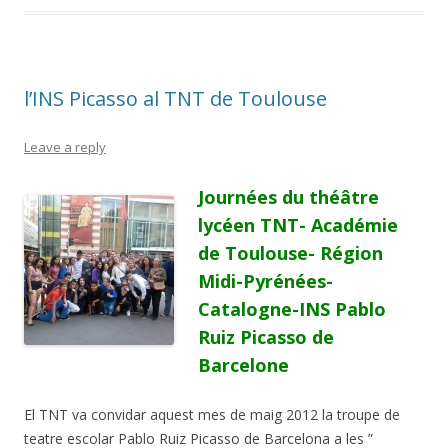
o
ar
o
te
k
ix
l’INS Picasso al TNT de Toulouse
Leave a reply
Journées du théâtre
lycéen TNT- Académie
de Toulouse- Région
Midi-Pyrénées-
Catalogne-INS Pablo
Ruiz Picasso de
Barcelone
El TNT va convidar aquest mes de maig 2012 la troupe de
teatre escolar Pablo Ruiz Picasso de Barcelona a les ”