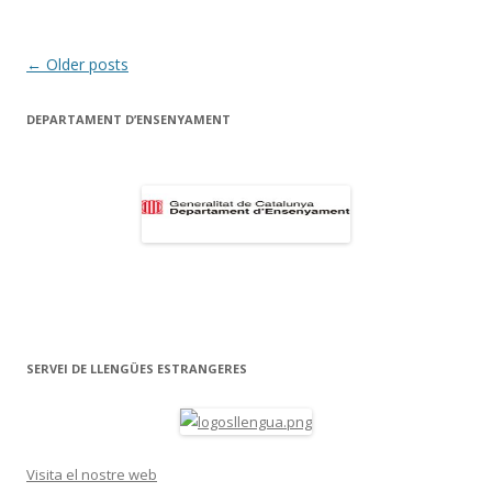
k
ix
Post
←
Older posts
navigation
DEPARTAMENT D’ENSENYAMENT
SERVEI DE LLENGÜES ESTRANGERES
Visita el nostre web