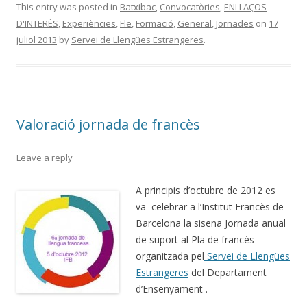
e
itt
m
This entry was posted in
Batxibac
,
Convocatòries
,
ENLLAÇOS
D'INTERÈS
,
Experiències
,
Fle
,
Formació
,
General
,
Jornades
on
17
b
er
p
juliol 2013
by
Servei de Llengües Estrangeres
.
o
ar
o
te
k
ix
Valoració jornada de francès
Leave a reply
A principis d’octubre de 2012 es
va celebrar a l’Institut Francès de
Barcelona la sisena Jornada anual
de suport al Pla de francès
organitzada pel
Servei de Llengües
Estrangeres
del Departament
d’Ensenyament .