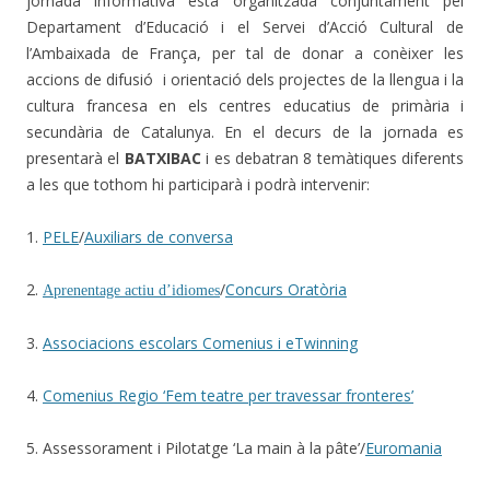
jornada informativa està organitzada conjuntament pel
Departament d’Educació i el Servei d’Acció Cultural de
l’Ambaixada de França, per tal de donar a conèixer les
accions de difusió i orientació dels projectes de la llengua i la
cultura francesa en els centres educatius de primària i
secundària de Catalunya. En el decurs de la jornada es
presentarà el
BATXIBAC
i es debatran 8 temàtiques diferents
a les que tothom hi participarà i podrà intervenir:
1.
PELE
/
Auxiliars de conversa
2.
/
Concurs Oratòria
Aprenentage actiu d’idiomes
3.
Associacions escolars Comenius i eTwinning
4.
Comenius Regio ‘Fem teatre per travessar fronteres’
5. Assessorament i Pilotatge ‘La main à la pâte’/
Euromania