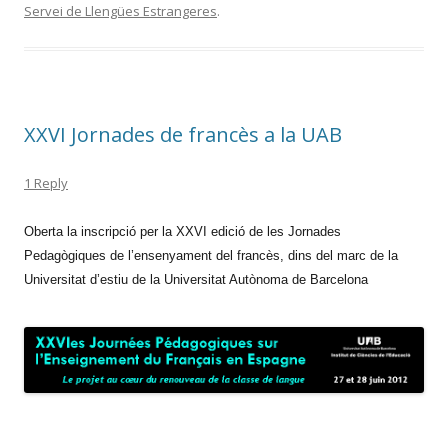
Servei de Llengües Estrangeres
.
b
er
p
o
ar
o
te
k
ix
XXVI Jornades de francès a la UAB
1 Reply
Oberta la inscripció per la XXVI edició de les Jornades
Pedagògiques de l’ensenyament del francès, dins del marc de la
Universitat d’estiu de la Universitat Autònoma de Barcelona