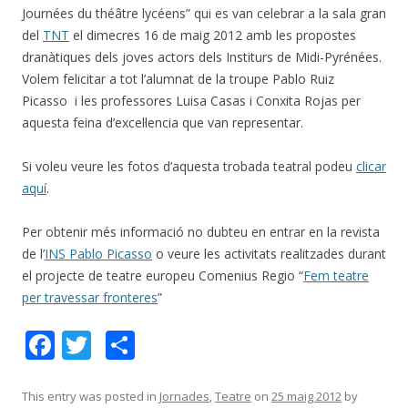
Journées du théâtre lycéens” qui es van celebrar a la sala gran
del
TNT
el dimecres 16 de maig 2012 amb les propostes
dranàtiques dels joves actors dels Institurs de Midi-Pyrénées.
Volem felicitar a tot l’alumnat de la troupe Pablo Ruiz
Picasso i les professores Luisa Casas i Conxita Rojas per
aquesta feina d’excel·lencia que van representar.
Si voleu veure les fotos d’aquesta trobada teatral podeu
clicar
aquí
.
Per obtenir més informació no dubteu en entrar en la revista
de l’
INS Pablo Picasso
o veure les activitats realitzades durant
el projecte de teatre europeu Comenius Regio “
Fem teatre
per travessar fronteres
”
F
T
C
ac
w
o
e
itt
m
This entry was posted in
Jornades
,
Teatre
on
25 maig 2012
by