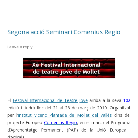
o
ar
o
te
k
ix
Segona acció Seminari Comenius Regio
Leave a reply
El
Festival Internacional de Teatre Jove
arriba a la seva
10a
edició i tindrà lloc del 21 al 26 de març de 2010. Organitzat
per l’
Institut Vicenç Plantada de Mollet del Vallès
dins del
projecte Europeu
Comenius Regio
, en el marc del Programa
d’Aprenentatge Permanent (PAP) de la Unió Europea i
d’Ardrala.