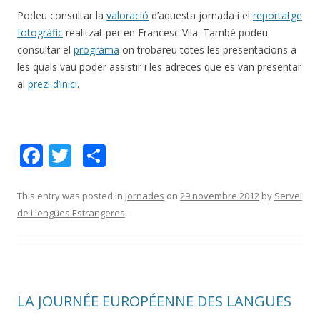
Podeu consultar la
valoració
d’aquesta jornada i el
reportatge
fotogràfic
realitzat per en Francesc Vila. També podeu
consultar el
programa
on trobareu totes les presentacions a
les quals vau poder assistir i les adreces que es van presentar
al
prezi d’inici
.
F
T
C
ac
w
o
e
itt
m
This entry was posted in
Jornades
on
29 novembre 2012
by
Servei
de Llengües Estrangeres
.
b
er
p
o
ar
o
te
k
ix
LA JOURNÉE EUROPÉENNE DES LANGUES