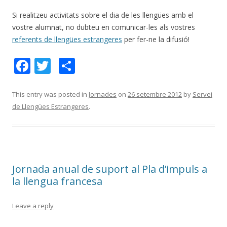
Si realitzeu activitats sobre el dia de les llengües amb el
vostre alumnat, no dubteu en comunicar-les als vostres
referents de llengües estrangeres
per fer-ne la difusió!
F
T
C
ac
w
o
e
itt
m
This entry was posted in
Jornades
on
26 setembre 2012
by
Servei
de Llengües Estrangeres
.
b
er
p
o
ar
o
te
k
ix
Jornada anual de suport al Pla d’impuls a
la llengua francesa
Leave a reply