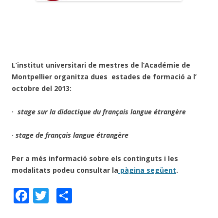
L’institut universitari de mestres de l’Académie de
Montpellier organitza dues estades de formació a l’
octobre del 2013:
·
stage sur la didactique du français langue étrangère
·
stage de français langue étrangère
Per a més informació sobre els continguts i les
modalitats podeu consultar la
pàgina següent
.
F
T
C
ac
w
o