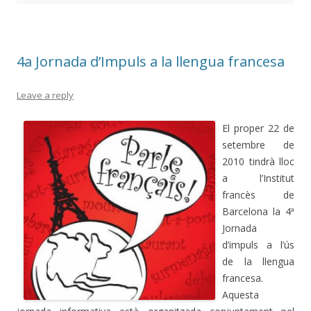
o
ar
o
te
k
ix
4a Jornada d’Impuls a la llengua francesa
Leave a reply
El proper 22 de
setembre de
2010 tindrà lloc
a l’Institut
francès de
Barcelona la 4ª
Jornada
d’impuls a l’ús
de la llengua
francesa.
Aquesta