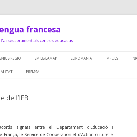
llengua francesa
r l'assessorament als centres educatius
Skip
to
NIUS REGIO
EMILE/LAMAP
EUROMANIA
IMPULS
IN
content
CUMENTACIÓ: COMENIUS
ASSESSORAMENT
1
ALITAT
PREMSA
GIO
DOCUMENTS
TRE FRANCÒFON DE LES
 de l’IFB
EINES I RECURSO
MARQUES GIRONINES
PROJECTES EN XA
acords signats entre el Departament d’Educació i
 França, le Service de Coopération et d’Action culturelle