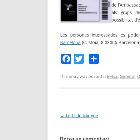
de l’Ambassad
als grups de
possibilitat d
Les persones interessades es pod
Barcelona
(C. Moià, 8 08006 Barcelona
F
T
C
ac
w
o
e
itt
m
This entry was posted in
EMILE
,
General
,
O
b
er
p
o
ar
o
te
k
ix
Post
←
Le fil du bilingue
navigation
Deixa un comentari