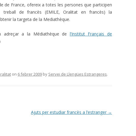
e de France, ofereix a totes les persones que participen
 treball de francès (EMILE, Oralitat en francès) la
’obtenir la targeta de la Mediathèque.
en adreçar a la Médiathèque de
l’Institut Français de
)
ralitat
on
6 febrer 2009
by
Servei de Llengües Estrangeres
.
Ajuts per estudiar francès a l’estranger
→