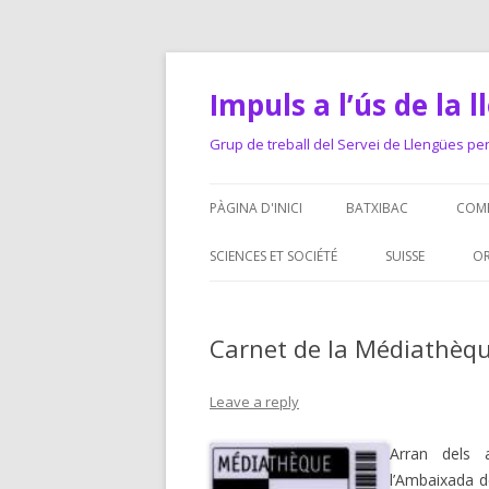
Impuls a l’ús de la 
Grup de treball del Servei de Llengües pe
PÀGINA D'INICI
BATXIBAC
COME
DO
SCIENCES ET SOCIÉTÉ
SUISSE
OR
RE
TEA
Carnet de la Médiathèque
CO
Leave a reply
Arran dels 
l’Ambaixada de