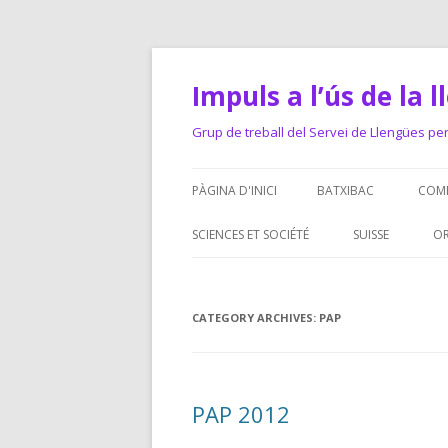
Impuls a l’ús de la 
Grup de treball del Servei de Llengües pe
PÀGINA D'INICI
BATXIBAC
COME
DO
SCIENCES ET SOCIÉTÉ
SUISSE
OR
RE
TEA
CATEGORY ARCHIVES:
PAP
CO
PAP 2012