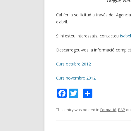
Langue, cult
Cal fer la sol.licitud a través de l’Agen
d’abril.
Si hi esteu interessats, contacteu
Isabe
Descarregeu-vos la informació complet
Curs octubre 2012
Curs novembre 2012
F
T
C
ac
w
o
e
itt
m
This entry was posted in
Formació
,
PAP
o
b
er
p
o
ar