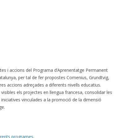
ojectes i accions del Programa d’Aprenentatge Permanent
atalunya, per tal de fer propostes Comenius, Grundtvig,
res accions adreçades a diferents nivells educatius.
isibles els projectes en llengua francesa, consolidar les
 iniciatives vinculades a la promoció de la dimensió
ge.
ferents programes
.