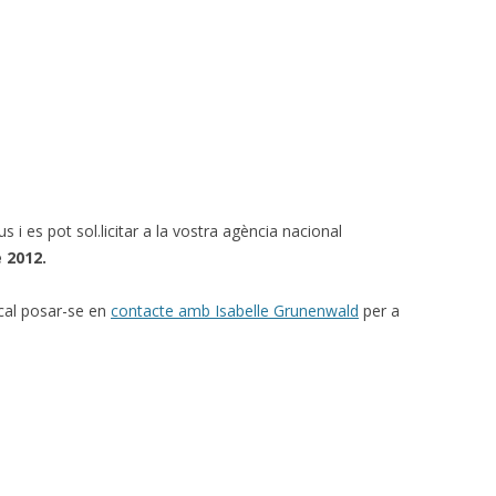
s i es pot sol.licitar a la vostra agència nacional
 2012.
, cal posar-se en
contacte amb Isabelle Grunenwald
per a