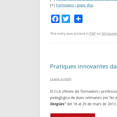
[+]
Formularis i guies d’ús
.
F
T
C
ac
w
o
e
itt
m
This entry was posted in
PAP
on
30 novem
b
er
p
o
ar
o
te
Pratiques innovantes da
k
ix
Leave a reply
El CLA ofereix als formadors i professor
pedagògica de dues setmanes per fer e
llengües”
del 18 al 29 de mars de 2013.