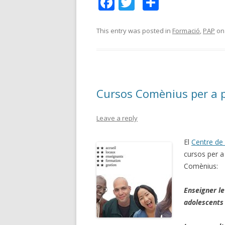
F
T
C
ac
w
o
e
itt
m
This entry was posted in
Formació
,
PAP
o
b
er
p
o
ar
o
te
Cursos Comènius per a p
k
ix
Leave a reply
El
Centre de 
cursos per a
Comènius:
Enseigner le
adolescents