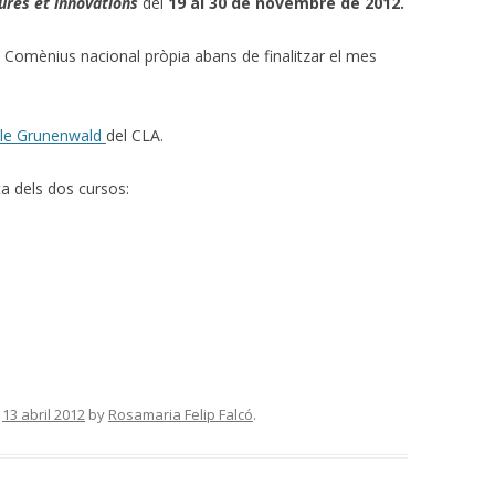
ures et innovations
del
19 al 30 de novembre de 2012.
cia Comènius nacional pròpia abans de finalitzar el mes
lle Grunenwald
del CLA.
a dels dos cursos:
n
13 abril 2012
by
Rosamaria Felip Falcó
.