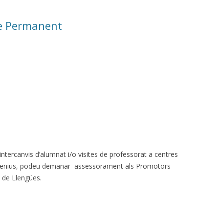
e Permanent
 intercanvis d’alumnat i/o visites de professorat a centres
menius, podeu demanar assessorament als Promotors
 de Llengües.