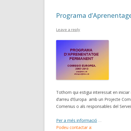
o
te
Programa d’Aprenentag
k
ix
Leave a reply
Tothom qui estigui interessat en iniciar
d’arreu d’Europa amb un Projecte Co
Comenius o als responsables del Servei
Per a més informació
…
Podeu contactar a: