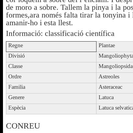
de moro a sobre. Tallem la pinya i la po
formes,ara només falta tirar la tonyina i 
amanir-ho i esta llest.
Informació: classificació científica
Regne
Plantae
Divisió
Mangoliophyt
Classe
Mangoliopsida
Ordre
Astreoles
Familia
Asteraceac
Genere
Latuca
Espècia
Latuca selvatic
CONREU