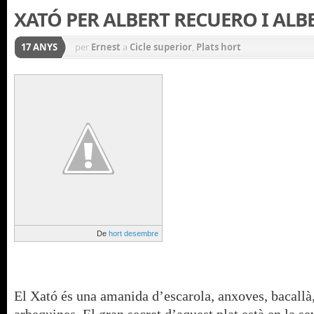
XATÓ PER ALBERT RECUERO I ALB
17 ANYS
per
Ernest
a
Cicle superior
,
Plats hort
De
hort desembre
El Xató és una amanida d’escarola, anxoves, bacallà,
arbequines. El gran secret d’aquest plat està en la se