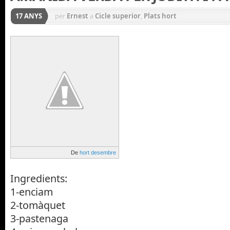
17 ANYS
per
Ernest
a
Cicle superior
,
Plats hort
De
hort desembre
Ingredients:
1-enciam
2-tomàquet
3-pastenaga