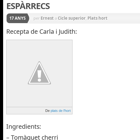
ESPÀRRECS
17 ANYS
per
Ernest
a
Cicle superior
,
Plats hort
Recepta de Carla i Judith:
De
plats de l'hort
Ingredients:
– Tomàquet cherri