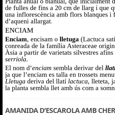
Planta anual o bianual, que inicialment 
de fulles de fins a 20 cm de llarg i que 
una
inflorescència
amb flors blanques i 
d’
aqueni
allargat
.
ENCIAM
Enciam
, encisam o
lletuga
(Lactuca sat
conreada de la família
Asteraceae
origi
Àsia a partir de varietats silvestres afin
serriola
.
El nom d’
enciam
sembla derivar del
llat
ja que l’enciam es talla en trossets menu
Lletuga
deriva del llatí
lactuca
, lleteta, 
la planta sembla llet amb ús com a somní
AMANIDA D’ESCAROLA AMB CHER