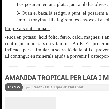
Les posarem en una plata, junt
amb les olives.
3-
Quan el bacallà estigui a punt, el posarem a
amb la tonyina. Hi afegirem les anxoves i a sob
Propietats nutricionals
-Rica en potassi, àcid fòlic, ferro, calci, magnesi i a
continguts
moderats en vitamines A i B. Els principi
indicada per estimular la secreció de la bilis i preven
El contingut en minerals ajuda a prevenir l’osteopor
AMANIDA TROPICAL PER LAIA I 
17 ANYS
per
Ernest
a
Cicle superior
,
Plats hort