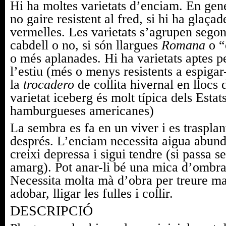
Hi ha moltes varietats d’enciam. En gene
no gaire resistent al fred, si hi ha glaçad
vermelles. Les varietats s’agrupen sego
cabdell o no, si són llargues
Romana
o “
o més aplanades. Hi ha varietats aptes pe
l’estiu (més o menys resistents a espigar
la
trocadero
de collita hivernal en llocs
varietat iceberg és molt típica dels Estats
hamburgueses americanes)
La sembra es fa en un viver i es traspla
després. L’enciam necessita aigua abund
creixi depressa i sigui tendre (si passa s
amarg). Pot anar-li bé una mica d’ombra 
Necessita molta mà d’obra per treure ma
adobar, lligar les fulles i collir.
DESCRIPCIÓ