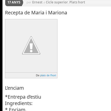
17 ANYS
per
Ernest
a
Cicle superior
,
Plats hort
Recepta de Maria i Mariona
De
plats de l’hort
L’enciam
*Entrepa d’estiu
Ingredients:
* Enciam.