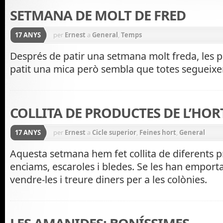
SETMANA DE MOLT DE FRED
17 ANYS
per
Ernest
a
General
,
Temps
Després de patir una setmana molt freda, les p
patit una mica però sembla que totes segueixe
COLLITA DE PRODUCTES DE L’HOR
17 ANYS
per
Ernest
a
Cicle superior
,
Feines hort
,
General
Aquesta setmana hem fet collita de diferents pr
enciams, escaroles i bledes. Se les han emporta
vendre-les i treure diners per a les colònies.