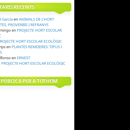
ARIS RECENTS
é García
en
ANIMALS DE L’HORT
ITES, PROVERBIS I REFRANYS
omingo
en
PROJECTE HORT ESCOLAR
C
ROJECTE HORT ESCOLAR ECOLÒGIC
mps
en
PLANTES REMEIERES: TIPUS I
TS
lfonso
en
ERNEST
n
PROJECTE HORT ESCOLAR ECOLÒGIC
 PÚBLICA PER A TOTHOM