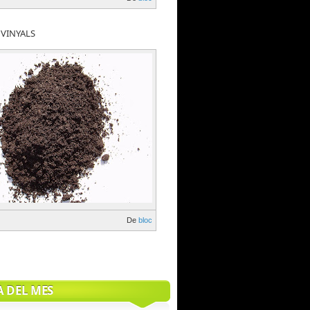
 VINYALS
De
bloc
A DEL MES