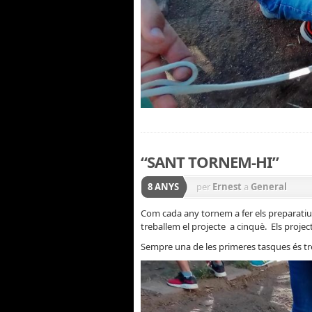
“SANT TORNEM-HI”
8 ANYS
per
Ernest
a
General
Com cada any tornem a fer els preparatiu
treballem el projecte a cinquè. Els proje
Sempre una de les primeres tasques és treu