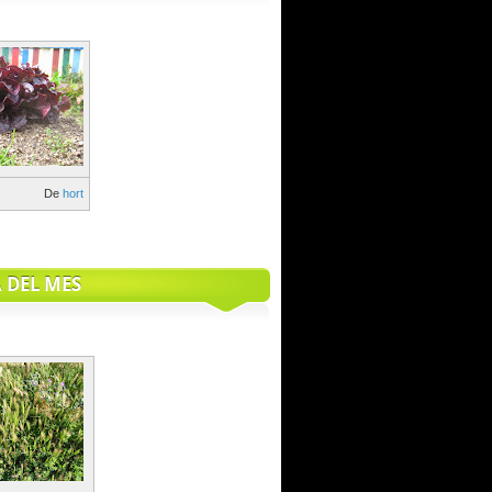
De
hort
 DEL MES