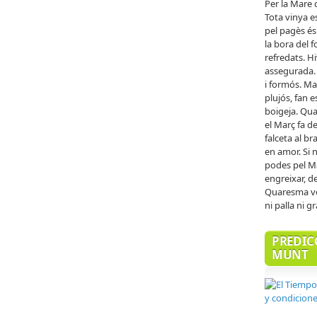
Per la Mare 
Tota vinya e
pel pagès és
la bora del f
refredats. H
assegurada. 
i formós. Ma
plujós, fan e
boigeja. Qua
el Març fa de
falceta al br
en amor. Si n
podes pel Ma
engreixar, d
Quaresma ven
ni palla ni gr
PREDIC
MUNT