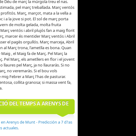
de Déu de març la múrgola treu el nas.
stimada, pel març treballada. Març ventós
 profitós. Març, marçot, mata a la vella a
oc i a la jove si pot. El sol de març porta
ivern de molta gelada, molta fruita
Març ventós i abril plujós fan a maig florit
rç, marcer és mentider Març ventós i Abril
sser el pagès orgullós. Març marceja, Abril
n al Març trona, l'ametlla es bona. Quan
 Maig , el Maig fa de Març. Pel Març la
aç. Pel Març, els ametllers en flor i el jovent
o llaures pel Març, ja no llauraràs. Si no
rç, no veremaràs. Si el bou vols
e mig Febrer a Març l'has de pasturar.
tosa, collita granosa; si massa vent fa,
a.
CIÓ DEL TEMPS A ARENYS DE