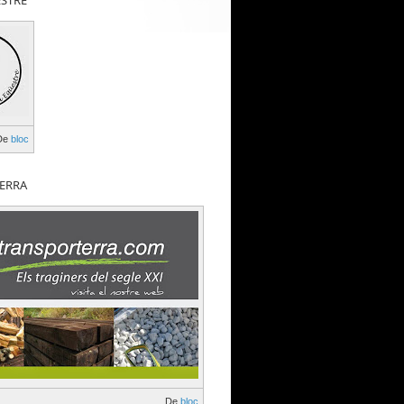
ESTRE
De
bloc
ERRA
De
bloc