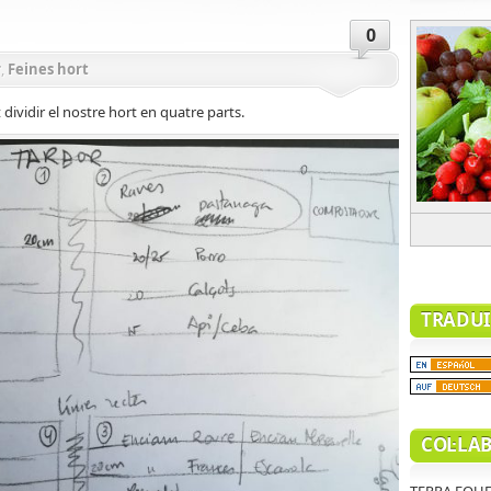
0
r
,
Feines hort
dividir el nostre hort en quatre parts.
TRADUI
COL·LA