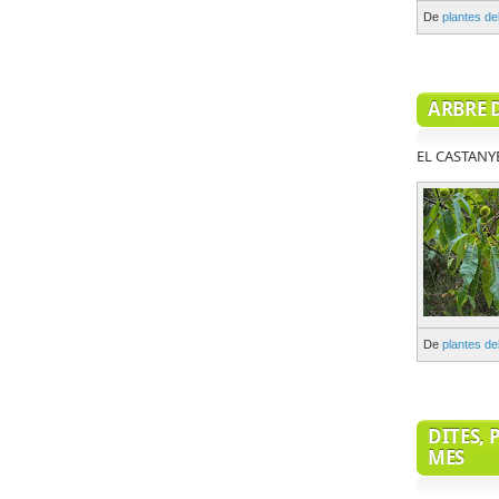
De
plantes d
ARBRE 
EL CASTANY
De
plantes d
DITES, 
MES