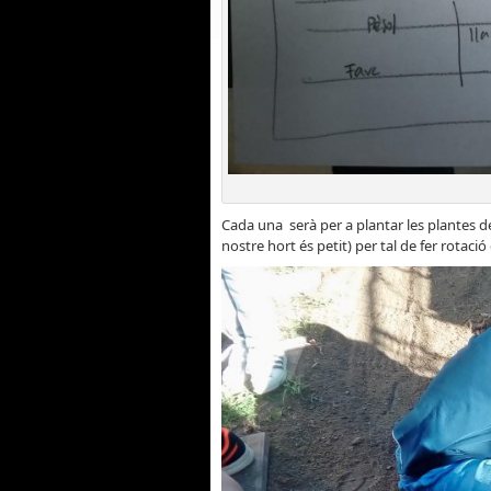
Cada una serà per a plantar les plantes 
nostre hort és petit) per tal de fer rotació