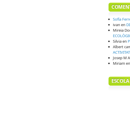
COMENT
Sofía Ferr
ivan
en
D
Mireia D
ECOLÒGI
Silvia
en
P
Albert ca
ACTIVITA
Josep M A
Miriam
e
ESCOLA