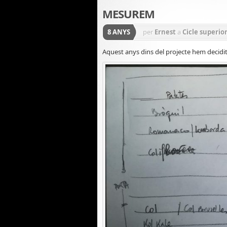
MESUREM
8 ANYS
per
Ernest
a
Cicle superio
Aquest anys dins del projecte hem decidit 