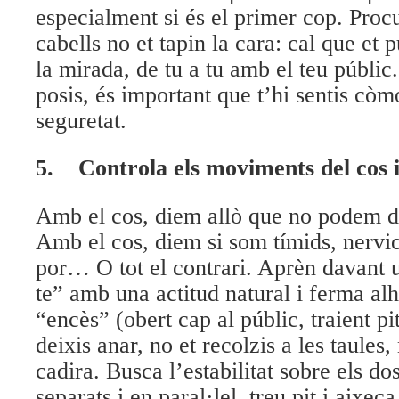
especialment si és el primer cop. Procu
cabells no et tapin la cara: cal que e
la mirada, de tu a tu amb el teu públic.
posis, és important que t’hi sentis cò
seguretat.
5.
Controla els moviments del cos i
Amb el cos, diem allò que no podem di
Amb el cos, diem si som tímids, nervi
por… O tot el contrari. Aprèn davant u
te” amb una actitud natural i ferma al
“encès” (obert cap al públic, traient pi
deixis anar, no et recolzis a les taules,
cadira. Busca l’estabilitat sobre els d
separats i en paral·lel, treu pit i aixeca