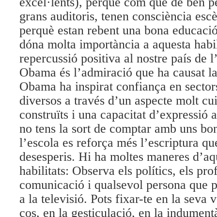
excel·lents), perquè com que de ben pe
grans auditoris, tenen consciència escè
perquè estan rebent una bona educació:
dóna molta importància a aquesta habil
repercussió positiva al nostre país de 
Obama és l’admiració que ha causat la
Obama ha inspirat confiança en sector
diversos a través d’un aspecte molt cu
construïts i una capacitat d’expressió 
no tens la sort de comptar amb uns bo
l’escola es reforça més l’escriptura qu
desesperis. Hi ha moltes maneres d’aqu
habilitats:
Observa els polítics, els pro
comunicació i qualsevol persona que par
a la televisió. Pots fixar-te en la seva 
cos, en la gesticulació, en la indument