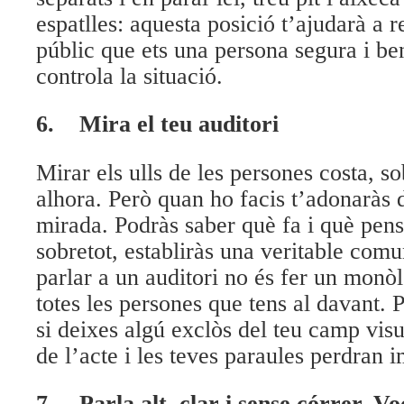
espatlles: aquesta posició t’ajudarà a re
públic que ets una persona segura i be
controla la situació.
6.
Mira el teu auditori
Mirar els ulls de les persones costa, so
alhora. Però quan ho facis t’adonaràs d
mirada. Podràs saber què fa i què pens
sobretot, establiràs una veritable comu
parlar a un auditori no és fer un monò
totes les persones que tens al davant.
si deixes algú exclòs del teu camp visu
de l’acte i les teves paraules perdran 
7.
Parla alt, clar i sense córrer. Vo