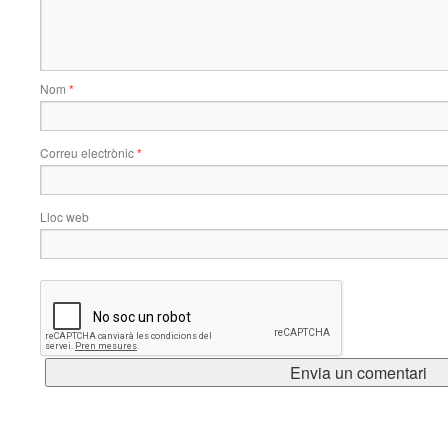
Nom
*
Correu electrònic
*
Lloc web