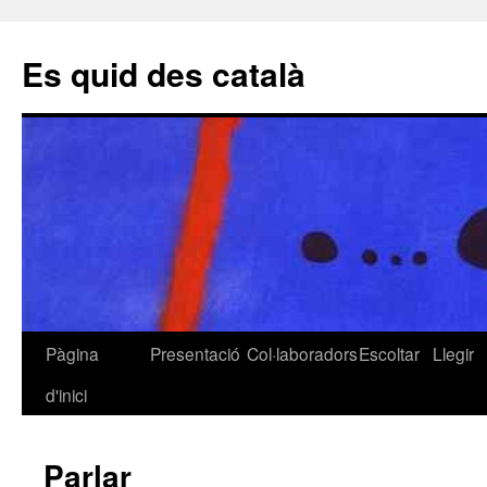
Es quid des català
Pàgina
Presentació
Col·laboradors
Escoltar
Llegir
Vés
d'inici
al
contingut
Parlar