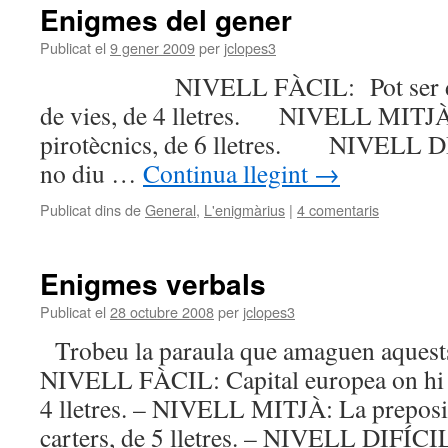
Enigmes del gener
Publicat el
9 gener 2009
per
jclopes3
NIVELL FÀCIL: Pot ser de car
de vies, de 4 lletres. NIVELL MITJÀ
pirotècnics, de 6 lletres. NIVELL D
no diu …
Continua llegint
→
Publicat dins de
General
,
L'enigmàrius
|
4 comentaris
Enigmes verbals
Publicat el
28 octubre 2008
per
jclopes3
Trobeu la paraula que amaguen aques
NIVELL FÀCIL: Capital europea on hi p
4 lletres. – NIVELL MITJÀ: La preposi
carters, de 5 lletres. – NIVELL DIFÍC