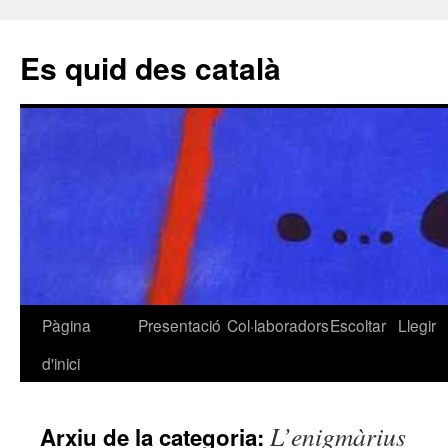
Es quid des català
Pàgina
Presentació
Col·laboradors
Escoltar
Llegir
Vés
d'inici
al
contingut
L’enigmàrius
Arxiu de la categoria: