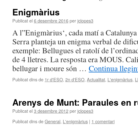
Enigmàrius
Publicat el
6 desembre 2016
per
jclopes3
A l”Enigmàrius‘, cada matí a Catalunya
Serra planteja un enigma verbal de dificu
exemple: Bellugues el ratolí de l’ordina
de 4 lletres. La resposta era MOUS. Cal
bellugar i moure són …
Continua llegi
Publicat dins de
1r d'ESO
,
2n d'ESO
,
Actualitat
,
L'enigmàrius
,
L
Arenys de Munt: Paraules en r
Publicat el
3 desembre 2012
per
jclopes3
Publicat dins de
General
,
L'enigmàrius
|
1 comentari