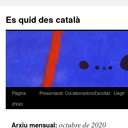
Es quid des català
Pàgina
Presentació
Col·laboradors
Escoltar
Llegir
Vés
d'inici
al
contingut
octubre de 2020
Arxiu mensual: