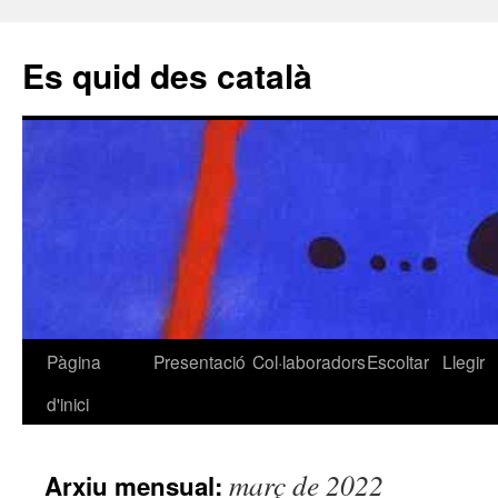
Es quid des català
Pàgina
Presentació
Col·laboradors
Escoltar
Llegir
Vés
d'inici
al
contingut
març de 2022
Arxiu mensual: