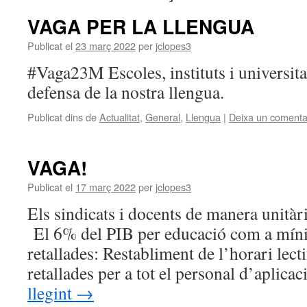
VAGA PER LA LLENGUA
Publicat el
23 març 2022
per
jclopes3
#Vaga23M Escoles, instituts i universita
defensa de la nostra llengua.
Publicat dins de
Actualitat
,
General
,
Llengua
|
Deixa un comenta
VAGA!
Publicat el
17 març 2022
per
jclopes3
Els sindicats i docents de manera unità
El 6% del PIB per educació com a míni
retallades: Restabliment de l’horari lecti
retallades per a tot el personal d’aplica
llegint
→