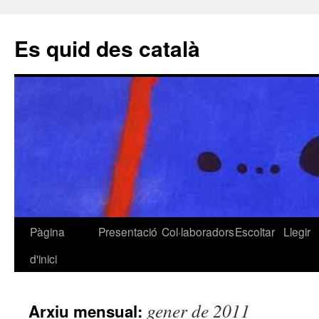
Es quid des català
Pàgina
Presentació
Col·laboradors
Escoltar
Llegir
Vés
d'inici
al
contingut
gener de 2011
Arxiu mensual: