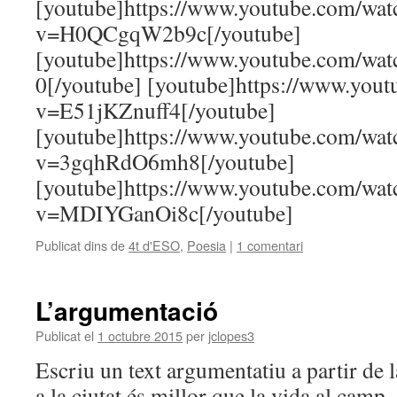
[youtube]https://www.youtube.com/wat
v=H0QCgqW2b9c[/youtube]
[youtube]https://www.youtube.com/
0[/youtube] [youtube]https://www.you
v=E51jKZnuff4[/youtube]
[youtube]https://www.youtube.com/wat
v=3gqhRdO6mh8[/youtube]
[youtube]https://www.youtube.com/wat
v=MDIYGanOi8c[/youtube]
Publicat dins de
4t d'ESO
,
Poesia
|
1 comentari
L’argumentació
Publicat el
1 octubre 2015
per
jclopes3
Escriu un text argumentatiu a partir de 
a la ciutat és millor que la vida al camp.