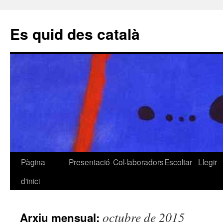
Es quid des català
Pàgina
Presentació
Col·laboradors
Escoltar
Llegir
Vés
d'inici
al
contingut
octubre de 2015
Arxiu mensual: