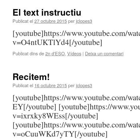
El text instructiu
Publicat el
27 octubre 2015
per
jclopes3
[youtube]https://www.youtube.com/wat
v=O4ntUKTlYd4[/youtube]
Publicat dins de
2n d'ESO
,
Vídeos
|
Deixa un comentari
Recitem!
Publicat el
16 octubre 2015
per
jclopes3
[youtube]https://www.youtube.com/w
EY[/youtube] [youtube]https://www.yo
v=ixrxky8WEss[/youtube]
[youtube]https://www.youtube.com/wat
v=oCuuWKd7yTY[/youtube]