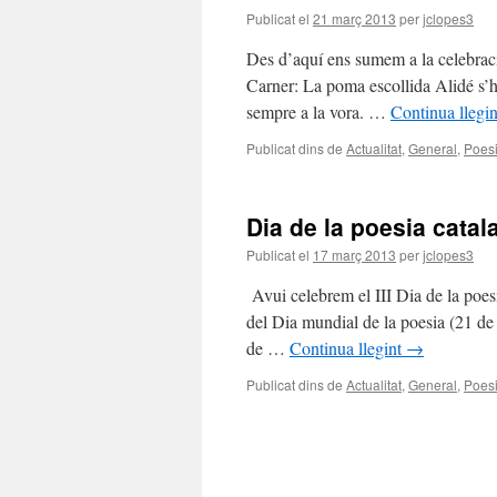
Publicat el
21 març 2013
per
jclopes3
Des d’aquí ens sumem a la celebrac
Carner: La poma escollida Alidé s’ha
sempre a la vora. …
Continua llegi
Publicat dins de
Actualitat
,
General
,
Poes
Dia de la poesia catal
Publicat el
17 març 2013
per
jclopes3
Avui celebrem el III Dia de la poesia
del Dia mundial de la poesia (21 de ma
de …
Continua llegint
→
Publicat dins de
Actualitat
,
General
,
Poes