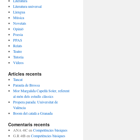
Literatura
Literatura universal
Llengua
Música
Novetats
Opinió
Poesia
PPAS
Relats
Teatre
Tutoria
Vídeos
Articles recents
Tancat
Paraula de Brossa
Mor Margalida Capellà Soler, referent
al món dels estudis clàssics
Propera parada: Universitat de
València
Boom del català a Granada
Comentaris recents
ANA 4tC
en
Competències bàsiques
G.R 4tB
en
Competències bàsiques