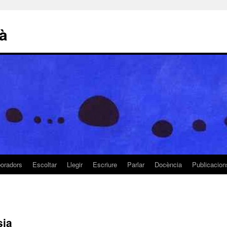
là
boradors
Escoltar
Llegir
Escriure
Parlar
Docència
Publicacion
sia