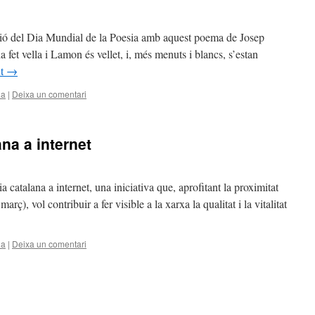
ió del Dia Mundial de la Poesia amb aquest poema de Josep
 fet vella i Lamon és vellet, i, més menuts i blancs, s’estan
nt
→
ia
|
Deixa un comentari
ana a internet
 catalana a internet, una iniciativa que, aprofitant la proximitat
rç), vol contribuir a fer visible a la xarxa la qualitat i la vitalitat
ia
|
Deixa un comentari