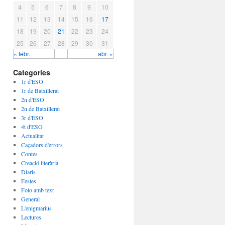
4
5
6
7
8
9
10
11
12
13
14
15
16
17
18
19
20
21
22
23
24
25
26
27
28
29
30
31
« febr.
abr. »
Categories
1r d'ESO
1r de Batxillerat
2n d'ESO
2n de Batxillerat
3r d'ESO
4t d'ESO
Actualitat
Caçadors d'errors
Contes
Creació literària
Diaris
Festes
Foto amb text
General
L'enigmàrius
Lectures