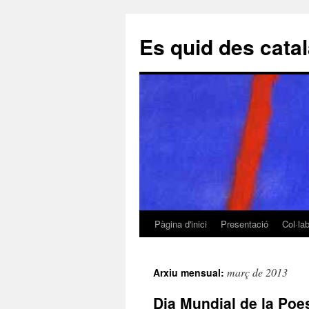
Es quid des cata
Pàgina d'inici
Presentació
Col·la
Vés
al
març de 2013
Arxiu mensual:
contingut
Dia Mundial de la Poe