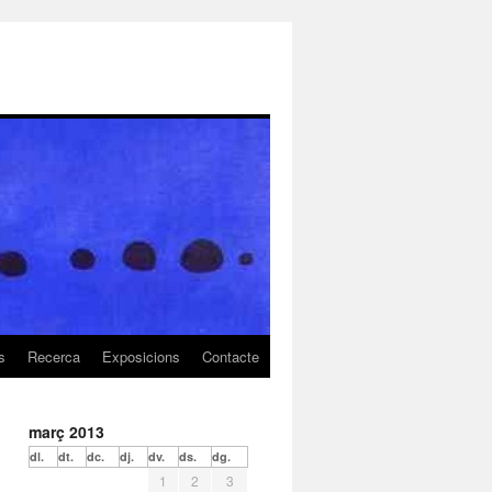
s
Recerca
Exposicions
Contacte
març 2013
dl.
dt.
dc.
dj.
dv.
ds.
dg.
1
2
3