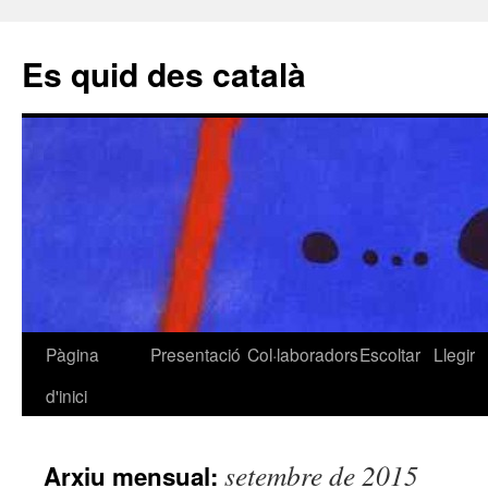
Es quid des català
Pàgina
Presentació
Col·laboradors
Escoltar
Llegir
Vés
d'inici
al
contingut
setembre de 2015
Arxiu mensual: