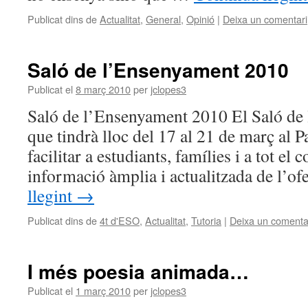
Publicat dins de
Actualitat
,
General
,
Opinió
|
Deixa un comentari
Saló de l’Ensenyament 2010
Publicat el
8 març 2010
per
jclopes3
Saló de l’Ensenyament 2010 El Saló de
que tindrà lloc del 17 al 21 de març al 
facilitar a estudiants, famílies i a tot el 
informació àmplia i actualitzada de l’o
llegint
→
Publicat dins de
4t d'ESO
,
Actualitat
,
Tutoria
|
Deixa un comenta
I més poesia animada…
Publicat el
1 març 2010
per
jclopes3