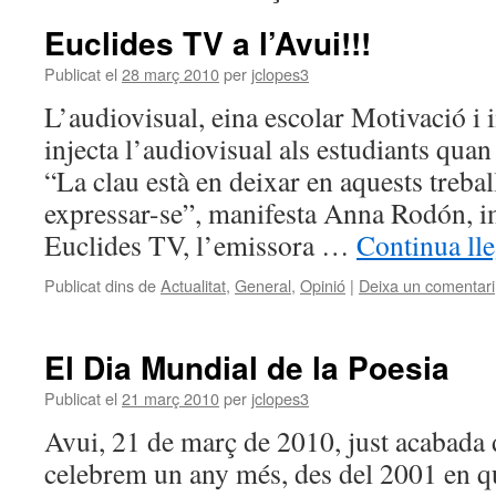
Euclides TV a l’Avui!!!
Publicat el
28 març 2010
per
jclopes3
L’audiovisual, eina escolar Motivació i 
injecta l’audiovisual als estudiants quan
“La clau està en deixar en aquests trebal
expressar-se”, manifesta Anna Rodón, i
Euclides TV, l’emissora …
Continua ll
Publicat dins de
Actualitat
,
General
,
Opinió
|
Deixa un comentari
El Dia Mundial de la Poesia
Publicat el
21 març 2010
per
jclopes3
Avui, 21 de març de 2010, just acabada 
celebrem un any més, des del 2001 en qu