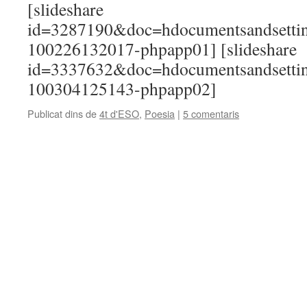
[slideshare
id=3287190&doc=hdocumentsandsettin
100226132017-phpapp01] [slideshare
id=3337632&doc=hdocumentsandsettin
100304125143-phpapp02]
Publicat dins de
4t d'ESO
,
Poesia
|
5 comentaris