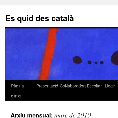
Es quid des català
Pàgina
Presentació
Col·laboradors
Escoltar
Llegir
Vés
d'inici
al
contingut
març de 2010
Arxiu mensual: