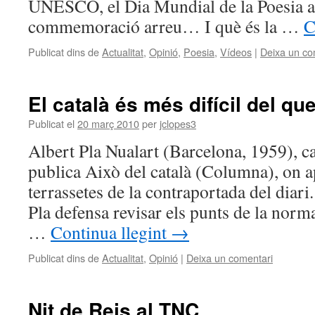
UNESCO, el Dia Mundial de la Poesia a
commemoració arreu… I què és la …
C
Publicat dins de
Actualitat
,
Opinió
,
Poesia
,
Vídeos
|
Deixa un co
El català és més difícil del que
Publicat el
20 març 2010
per
jclopes3
Albert Pla Nualart (Barcelona, 1959), c
publica Això del català (Columna), on ap
terrassetes de la contraportada del diari
Pla defensa revisar els punts de la norm
…
Continua llegint
→
Publicat dins de
Actualitat
,
Opinió
|
Deixa un comentari
Nit de Reis al TNC