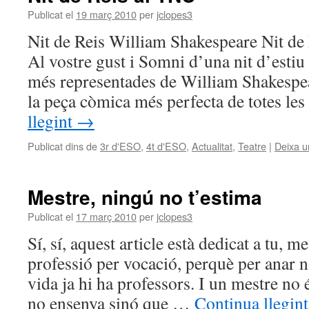
Publicat el
19 març 2010
per
jclopes3
Nit de Reis William Shakespeare Nit de
Al vostre gust i Somni d’una nit d’estiu
més representades de William Shakespe
la peça còmica més perfecta de totes le
llegint
→
Publicat dins de
3r d'ESO
,
4t d'ESO
,
Actualitat
,
Teatre
|
Deixa u
Mestre, ningú no t’estima
Publicat el
17 març 2010
per
jclopes3
Sí, sí, aquest article està dedicat a tu, me
professió per vocació, perquè per anar 
vida ja hi ha professors. I un mestre no
no ensenya sinó que …
Continua llegin