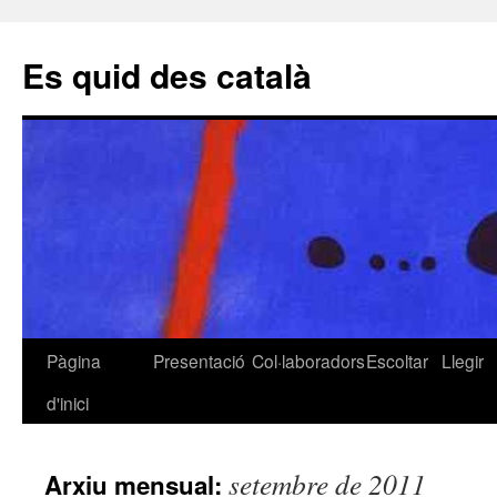
Es quid des català
Pàgina
Presentació
Col·laboradors
Escoltar
Llegir
Vés
d'inici
al
contingut
setembre de 2011
Arxiu mensual: