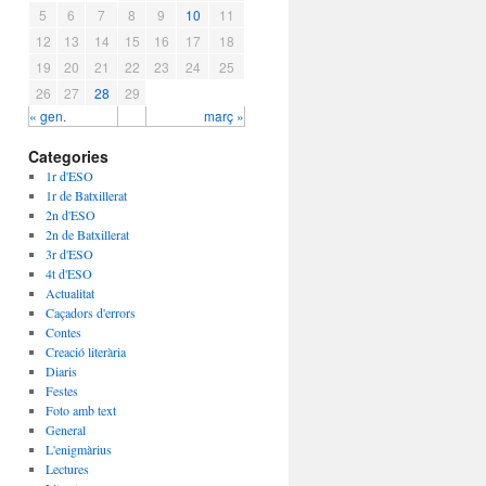
5
6
7
8
9
10
11
12
13
14
15
16
17
18
19
20
21
22
23
24
25
26
27
28
29
« gen.
març »
Categories
1r d'ESO
1r de Batxillerat
2n d'ESO
2n de Batxillerat
3r d'ESO
4t d'ESO
Actualitat
Caçadors d'errors
Contes
Creació literària
Diaris
Festes
Foto amb text
General
L'enigmàrius
Lectures