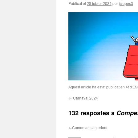
Publicat el
28 febrer 2024
per
jclopes3
Aquest article ha estat publicat en
4t d'E
←
Carnaval 2024
132 respostes a
Compet
←
Comentaris anteriors