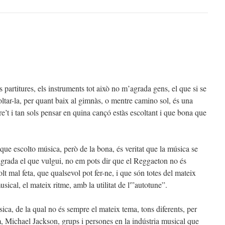
partitures, els instruments tot això no m’agrada gens, el que si se
ltar-la, per quant baix al gimnàs, o mentre camino sol, és una
e’t i tan sols pensar en quina cançó estàs escoltant i que bona que
 que escolto música, però de la bona, és veritat que la música se
agrada el que vulgui, no em pots dir que el Reggaeton no és
lt mal feta, que qualsevol pot fer-ne, i que són totes del mateix
sical, el mateix ritme, amb la utilitat de l'”autotune”.
ca, de la qual no és sempre el mateix tema, tons diferents, per
Michael Jackson, grups i persones en la indústria musical que