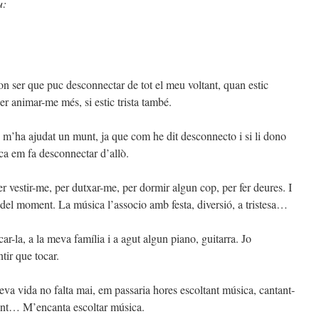
u:
 on ser que puc desconnectar de tot el meu voltant, quan estic
r animar-me més, si estic trista també.
 m’ha ajudat un munt, ja que com he dit desconnecto i si li dono
ca em fa desconnectar d’allò.
r vestir-me, per dutxar-me, per dormir algun cop, per fer deures. I
del moment. La música l’associo amb festa, diversió, a tristesa…
ar-la, a la meva família i a agut algun piano, guitarra. Jo
tir que tocar.
va vida no falta mai, em passaria hores escoltant música, cantant-
ent… M’encanta escoltar música.