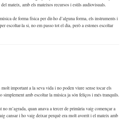
del mateix, amb els mateixos recursos i estils audiovisuals.
sica de forma física per dir-ho d’alguna forma, els instruments i
er escoltar-la si, no em passo tot el dia, però a estones escoltar
 molt important a la seva vida i no poden viure sense tocar els
o simplement amb escoltar la música ja són feliços i més tranquils.
t no m’agrada, quan anava a tercer de primària vaig començar a
vaig cansar i ho vaig deixar perquè era molt avorrit i el mateix amb