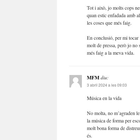
Tot i això, jo molts cops ne
quan estic enfadada amb al
les coses que més faig.
En conclusió, per mi tocar 
molt de pressa, però jo no 
més faig a la meva vida.
MFM
diu:
3 abril 2024 a les 09:03
Música en la vida
No molta, no m’agraden les 
la música de forma per esco
molt bona forma de distreur
és.