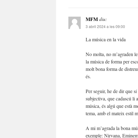
MFM
diu:
3 abril 2024 a les 09:00
La música en la vida
No molta, no m’agraden les 
la música de forma per esco
molt bona forma de distreur
és.
Per seguir, he de dir que sí
subjectiva, que cadascú li 
música, és algú que està mo
tema, amb el mateix estil mu
A mi m’agrada la bona músi
exemple: Nirvana, Eminem, 