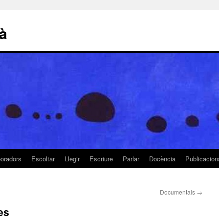
là
boradors
Escoltar
Llegir
Escriure
Parlar
Docència
Publicacion
Documentals
→
es