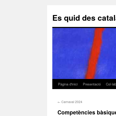
Es quid des cata
Pàgina d'inici
Presentació
Col·la
Vés
al
←
Carnaval 2024
contingut
Competències bàsiqu