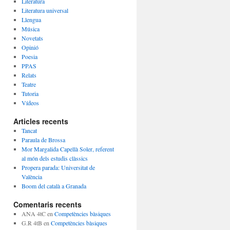
Literatura
Literatura universal
Llengua
Música
Novetats
Opinió
Poesia
PPAS
Relats
Teatre
Tutoria
Vídeos
Articles recents
Tancat
Paraula de Brossa
Mor Margalida Capellà Soler, referent
al món dels estudis clàssics
Propera parada: Universitat de
València
Boom del català a Granada
Comentaris recents
ANA 4tC
en
Competències bàsiques
G.R 4tB
en
Competències bàsiques