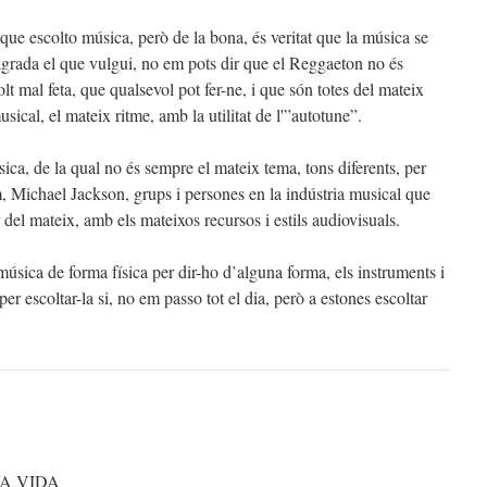
 que escolto música, però de la bona, és veritat que la música se
agrada el que vulgui, no em pots dir que el Reggaeton no és
lt mal feta, que qualsevol pot fer-ne, i que són totes del mateix
sical, el mateix ritme, amb la utilitat de l'”autotune”.
ca, de la qual no és sempre el mateix tema, tons diferents, per
Michael Jackson, grups i persones en la indústria musical que
del mateix, amb els mateixos recursos i estils audiovisuals.
sica de forma física per dir-ho d’alguna forma, els instruments i
er escoltar-la si, no em passo tot el dia, però a estones escoltar
A VIDA