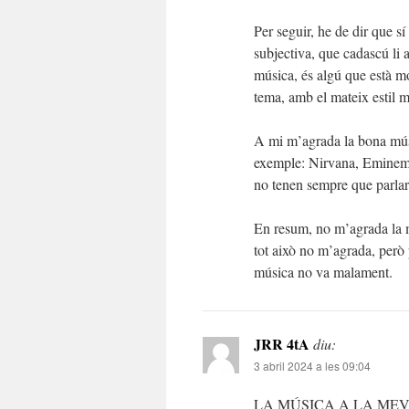
Per seguir, he de dir que sí
subjectiva, que cadascú li 
música, és algú que està mo
tema, amb el mateix estil mu
A mi m’agrada la bona músi
exemple: Nirvana, Eminem, 
no tenen sempre que parlar 
En resum, no m’agrada la mú
tot això no m’agrada, però p
música no va malament.
JRR 4tA
diu:
3 abril 2024 a les 09:04
LA MÚSICA A LA MEV