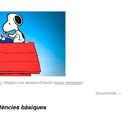
SO
. Afegeix a les adreces d'interès l'
enllaç permanent
.
Documentals
→
ències bàsiques