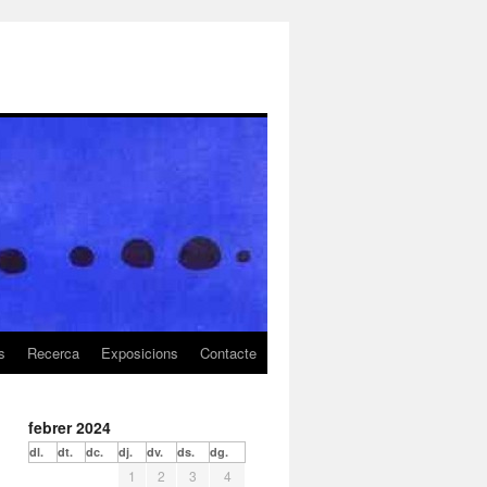
s
Recerca
Exposicions
Contacte
febrer 2024
dl.
dt.
dc.
dj.
dv.
ds.
dg.
1
2
3
4