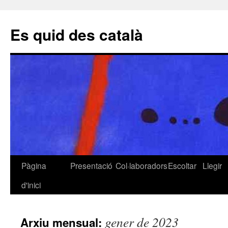
Es quid des català
Pàgina
Presentació
Col·laboradors
Escoltar
Llegir
Vés
d'inici
al
contingut
gener de 2023
Arxiu mensual: