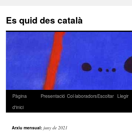
Es quid des català
Pàgina
Presentació
Col·laboradors
Escoltar
Llegir
Vés
d'inici
al
contingut
juny de 2021
Arxiu mensual: