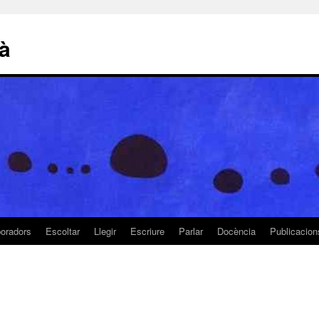
là
boradors
Escoltar
Llegir
Escriure
Parlar
Docència
Publicacion