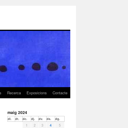
s
Recerca
Exposicions
Contacte
maig 2024
dl.
dt.
dc.
dj.
dv.
ds.
dg.
1
2
3
4
5