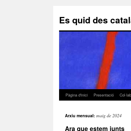
Es quid des cata
Pàgina d'inici
Presentació
Col·la
Vés
al
maig de 2024
Arxiu mensual:
contingut
Ara que estem junts