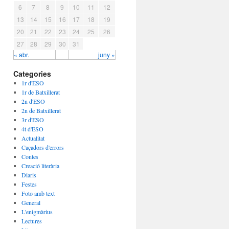
6
7
8
9
10
11
12
13
14
15
16
17
18
19
20
21
22
23
24
25
26
27
28
29
30
31
« abr.
juny »
Categories
1r d'ESO
1r de Batxillerat
2n d'ESO
2n de Batxillerat
3r d'ESO
4t d'ESO
Actualitat
Caçadors d'errors
Contes
Creació literària
Diaris
Festes
Foto amb text
General
L'enigmàrius
Lectures