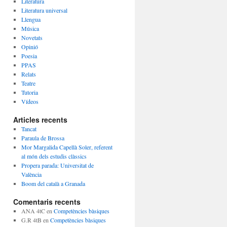
Literatura
Literatura universal
Llengua
Música
Novetats
Opinió
Poesia
PPAS
Relats
Teatre
Tutoria
Vídeos
Articles recents
Tancat
Paraula de Brossa
Mor Margalida Capellà Soler, referent
al món dels estudis clàssics
Propera parada: Universitat de
València
Boom del català a Granada
Comentaris recents
ANA 4tC
en
Competències bàsiques
G.R 4tB
en
Competències bàsiques