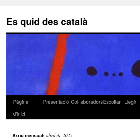
Es quid des català
Pàgina
Presentació
Col·laboradors
Escoltar
Llegir
Vés
d'inici
al
contingut
abril de 2025
Arxiu mensual: