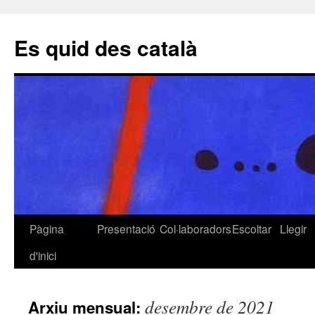
Es quid des català
Pàgina
Presentació
Col·laboradors
Escoltar
Llegir
Vés
d'inici
al
contingut
desembre de 2021
Arxiu mensual: