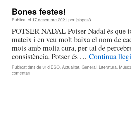
Bones festes!
Publicat el
17 desembre 2021
per
jclopes3
POTSER NADAL Potser Nadal és que tot
mateix i en veu molt baixa el nom de ca
mots amb molta cura, per tal de percebre’
consistència. Potser és …
Continua lleg
Publicat dins de
3r d'ESO
,
Actualitat
,
General
,
Literatura
,
Músic
comentari