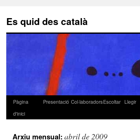
Es quid des català
Pàgina
Presentació
Col·laboradors
Escoltar
Llegir
Vés
d'inici
al
contingut
abril de 2009
Arxiu mensual: