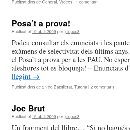
Publicat dins de
General
,
Vídeos
|
1 comentari
Posa’t a prova!
Publicat el
19 abril 2009
per
jclopes3
Podeu consultar els enunciats i les paute
exàmens de selectivitat dels últims anys.
el Posa’t a prova per a les PAU. No esp
aleshores tot es bloqueja! – Enunciat
llegint
→
Publicat dins de
2n de Batxillerat
,
Tutoria
|
2 comentaris
Joc Brut
Publicat el
15 abril 2009
per
jclopes3
Un fragment del llibre… “Si no hagués e