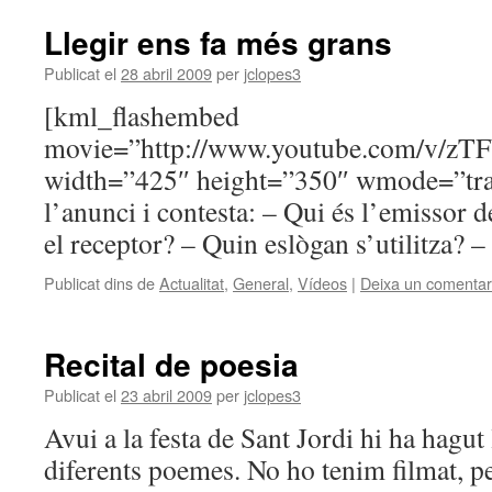
Llegir ens fa més grans
Publicat el
28 abril 2009
per
jclopes3
[kml_flashembed
movie=”http://www.youtube.com/v/zT
width=”425″ height=”350″ wmode=”tra
l’anunci i contesta: – Qui és l’emissor 
el receptor? – Quin eslògan s’utilitza? – 
Publicat dins de
Actualitat
,
General
,
Vídeos
|
Deixa un comentar
Recital de poesia
Publicat el
23 abril 2009
per
jclopes3
Avui a la festa de Sant Jordi hi ha hagut 
diferents poemes. No ho tenim filmat, 