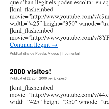
que s’han llegit els podeu escoltar en a
[kml_flashembed
movie=”http://www.youtube.com/v/c9
width=”425″ height=”350″ wmode=”tran
[kml_flashembed
movie=”http://www.youtube.com/v/8
Continua llegint
→
Publicat dins de
Poesia
,
Vídeos
|
1 comentari
2000 visites!
Publicat el
22 abril 2009
per
jclopes3
[kml_flashembed
movie=”http://www.youtube.com/v/44
width=”425″ height=”350″ wmode=”tran