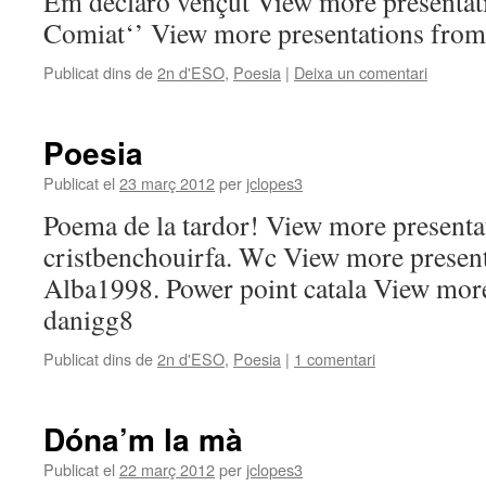
Em declaro vençut View more presentat
Comiat‘’ View more presentations fro
Publicat dins de
2n d'ESO
,
Poesia
|
Deixa un comentari
Poesia
Publicat el
23 març 2012
per
jclopes3
Poema de la tardor! View more presenta
cristbenchouirfa. Wc View more presen
Alba1998. Power point catala View mor
danigg8
Publicat dins de
2n d'ESO
,
Poesia
|
1 comentari
Dóna’m la mà
Publicat el
22 març 2012
per
jclopes3