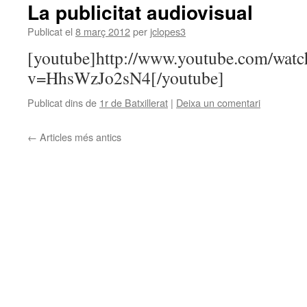
La publicitat audiovisual
Publicat el
8 març 2012
per
jclopes3
[youtube]http://www.youtube.com/watc
v=HhsWzJo2sN4[/youtube]
Publicat dins de
1r de Batxillerat
|
Deixa un comentari
←
Articles més antics