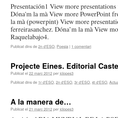
Presentación1 View more presentation
Dóna'm la mà View more PowerPoint f
la mà (powerpint) View more presentat
ferreirasanchez. Dóna’m la mà View mo
Raquelabajo4.
Publicat dins de
2n d'ESO
,
Poesia
|
1 comentari
Projecte Eines. Editorial Cast
Publicat el
22 març 2012
per
jclopes3
Publicat dins de
1r d'ESO
,
2n d'ESO
,
3r d'ESO
,
4t d'ESO
,
Actua
A la manera de…
Publicat el
21 març 2012
per
jclopes3