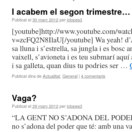
I acabem el segon trimestre…
Publicat el
30 març 2012
per
jclopes3
[youtube]http://www.youtube.com/watc
v=zcFQ2N8IlaU[/youtube] Wa yeah! d’A
sa lluna i s’estrella, sa jungla i es bosc a
vaixell, s’avioneta i es teu submarí aquí 
i sa galleta, quan dius tu podries ser …
Publicat dins de
Actualitat
,
General
|
4 comentaris
Vaga?
Publicat el
29 març 2012
per
jclopes3
“LA GENT NO S’ADONA DEL PODER
no s’adona del poder que té: amb una v