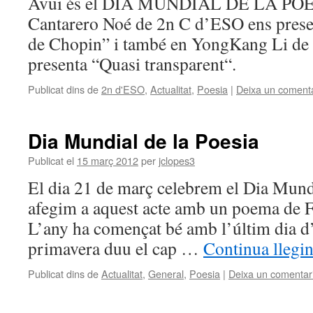
Avui és el DIA MUNDIAL DE LA POE
Cantarero Noé de 2n C d’ESO ens prese
de Chopin” i també en YongKang Li de
presenta “Quasi transparent“.
Publicat dins de
2n d'ESO
,
Actualitat
,
Poesia
|
Deixa un comenta
Dia Mundial de la Poesia
Publicat el
15 març 2012
per
jclopes3
El dia 21 de març celebrem el Dia Mundi
afegim a aquest acte amb un poema de F
L’any ha començat bé amb l’últim dia d’u
primavera duu el cap …
Continua llegi
Publicat dins de
Actualitat
,
General
,
Poesia
|
Deixa un comentar