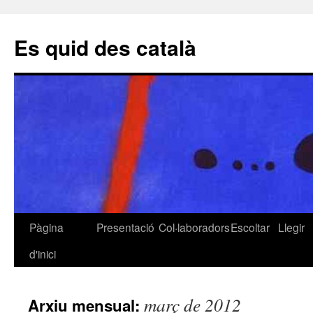
Es quid des català
Pàgina
Presentació
Col·laboradors
Escoltar
Llegir
Vés
d'inici
al
contingut
març de 2012
Arxiu mensual: