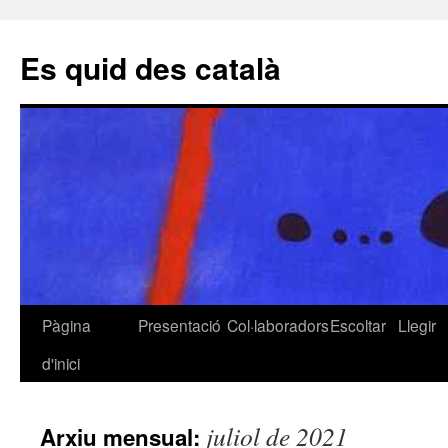
Es quid des català
Pàgina
Presentació
Col·laboradors
Escoltar
Llegir
Vés
d'inici
al
contingut
juliol de 2021
Arxiu mensual: