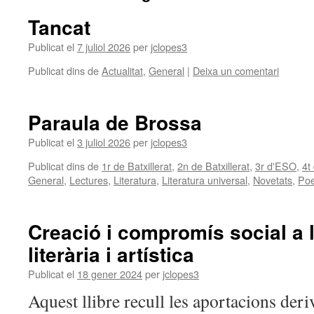
Tancat
Publicat el
7 juliol 2026
per
jclopes3
Publicat dins de
Actualitat
,
General
|
Deixa un comentari
Paraula de Brossa
Publicat el
3 juliol 2026
per
jclopes3
Publicat dins de
1r de Batxillerat
,
2n de Batxillerat
,
3r d'ESO
,
4t
General
,
Lectures
,
Literatura
,
Literatura universal
,
Novetats
,
Poe
Creació i compromís social a 
literària i artística
Publicat el
18 gener 2024
per
jclopes3
Aquest llibre recull les aportacions deri