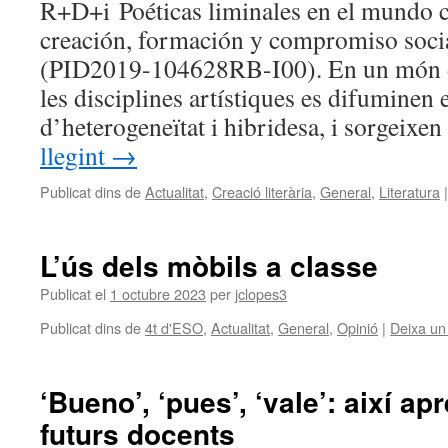
R+D+i Poéticas liminales en el mundo
creación, formación y compromiso so
(PID2019-104628RB-I00). En un món de
les disciplines artístiques es difuminen
d’heterogeneïtat i hibridesa, i sorgeix
llegint
→
Publicat dins de
Actualitat
,
Creació literària
,
General
,
Literatura
|
L’ús dels mòbils a classe
Publicat el
1 octubre 2023
per
jclopes3
Publicat dins de
4t d'ESO
,
Actualitat
,
General
,
Opinió
|
Deixa un
‘Bueno’, ‘pues’, ‘vale’: així ap
futurs docents