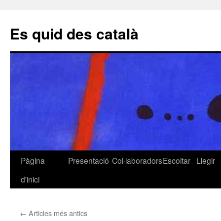
Es quid des català
Pàgina
Presentació
Col·laboradors
Escoltar
Llegir
Vés
d'inici
al
contingut
←
Articles més antics