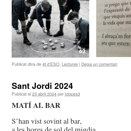
Publicat dins de
4t d'ESO
,
Lectures
|
Deixa un comentari
Sant Jordi 2024
Publicat el
23 abril 2024
per
jclopes3
MATÍ AL BAR
S’han vist sovint al bar,
a les hores de sol del migdia,