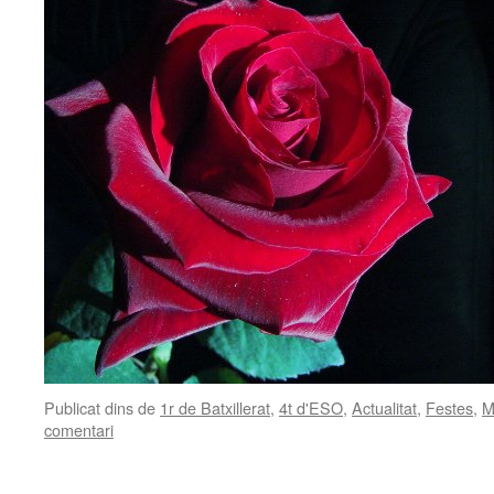
Publicat dins de
1r de Batxillerat
,
4t d'ESO
,
Actualitat
,
Festes
,
M
comentari