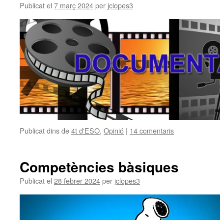
Publicat el
7 març 2024
per
jclopes3
Publicat dins de
4t d'ESO
,
Opinió
|
14 comentaris
Competències bàsiques
Publicat el
28 febrer 2024
per
jclopes3