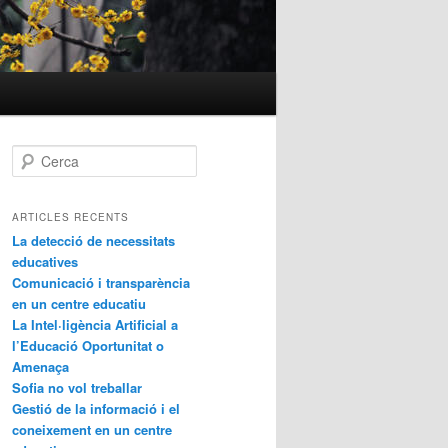
C
e
r
c
ARTICLES RECENTS
a
La detecció de necessitats
educatives
Comunicació i transparència
en un centre educatiu
La Intel·ligència Artificial a
l’Educació Oportunitat o
Amenaça
Sofia no vol treballar
Gestió de la informació i el
coneixement en un centre