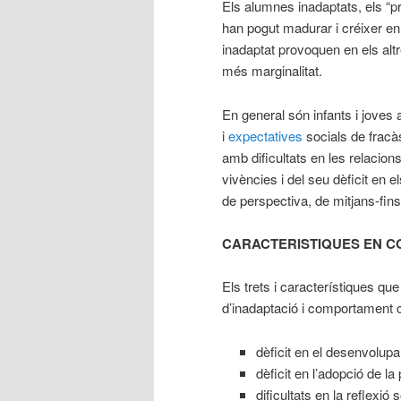
Els alumnes inadaptats, els “pr
han pogut madurar i créixer 
inadaptat provoquen en els alt
més marginalitat.
En general són infants i jove
i
expectatives
socials de fracàs
amb dificultats en les relacio
vivències i del seu dèficit en 
de perspectiva, de mitjans-fin
CARACTERISTIQUES EN 
Els trets i característiques 
d’inadaptació i comportament co
dèficit en el desenvolupa
dèficit en l’adopció de l
dificultats en la reflexió