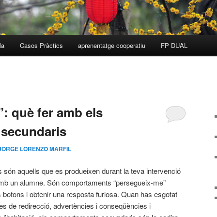
la
Casos Pràctics
aprenentatge cooperatiu
FP DUAL
: què fer amb els
secundaris
JORGE LORENZO MARFIL
són aquells que es produeixen durant la teva intervenció
amb un alumne. Són comportaments “persegueix-me”
 botons i obtenir una resposta furiosa. Quan has esgotat
ques de redirecció, advertències i conseqüències i