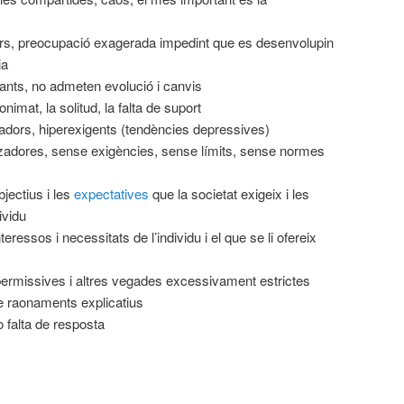
rs, preocupació exagerada impedint que es desenvolupin
ia
jants, no admeten evolució i canvis
imat, la solitud, la falta de suport
adors, hiperexigents (tendències depressives)
zadores, sense exigències, sense límits, sense normes
)
jectius i les
expectatives
que la societat exigeix i les
ividu
ressos i necessitats de l’individu i el que se li ofereix
rmissives i altres vegades excessivament estrictes
 raonaments explicatius
 falta de resposta