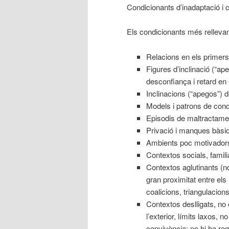
Condicionants d’inadaptació i co
Els condicionants més rellevan
Relacions en els primers 
Figures d’inclinació (“ap
desconfiança i retard en
Inclinacions (“apegos”) d
Models i patrons de cond
Episodis de maltractamen
Privació i manques bàsiq
Ambients poc motivadors,
Contextos socials, famili
Contextos aglutinants (no 
gran proximitat entre el
coalicions, triangulacio
Contextos deslligats, no 
l’exterior, límits laxos, n
convivència; no hi ha re