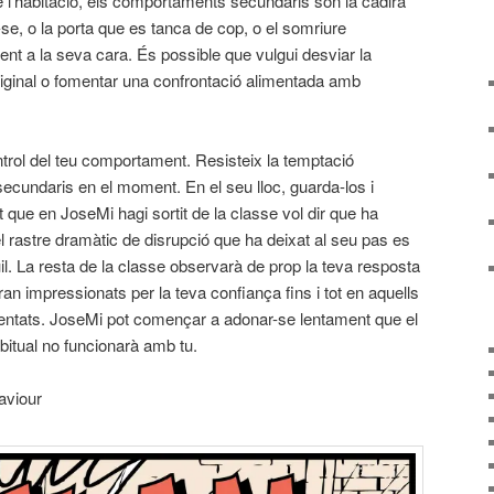
 l’habitació, els comportaments secundaris són la cadira
se, o la porta que es tanca de cop, o el somriure
ent a la seva cara. És possible que vulgui desviar la
ginal o fomentar una confrontació alimentada amb
trol del teu comportament. Resisteix la temptació
cundaris en el moment. En el seu lloc, guarda-los i
t que en JoseMi hagi sortit de la classe vol dir que ha
el rastre dramàtic de disrupció que ha deixat al seu pas es
uil. La resta de la classe observarà de prop la teva resposta
n impressionats per la teva confiança fins i tot en aquells
tats. JoseMi pot començar a adonar-se lentament que el
itual no funcionarà amb tu.
aviour