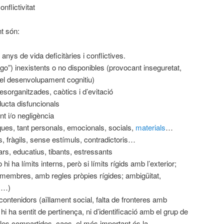
nflictivitat
t són:
anys de vida deficitàries i conflictives.
ego”) inexistents o no disponibles (provocant inseguretat,
 el desenvolupament cognitiu)
esorganitzades, caòtics i d’evitació
ucta disfuncionals
t i/o negligència
ues, tant personals, emocionals, socials,
materials
…
 fràgils, sense estímuls, contradictoris…
ars, educatius, tibants, estressants
hi ha límits interns, però si límits rígids amb l’exterior;
s membres, amb regles pròpies rígides; ambigüitat,
ns…)
contenidors (aïllament social, falta de fronteres amb
o hi ha sentit de pertinença, ni d’identificació amb el grup de
gles compartides, caos, el més important és la