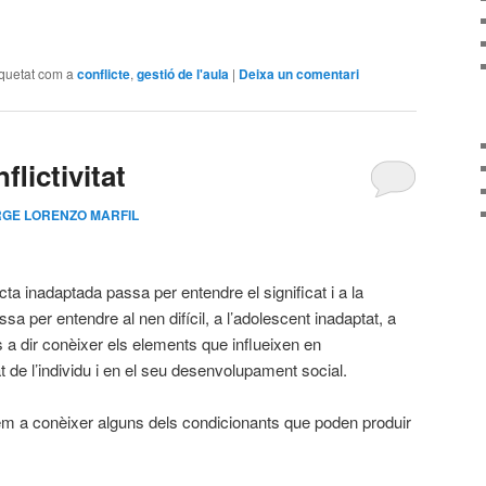
arteix
iquetat com a
conflicte
,
gestió de l'aula
|
Deixa un comentari
flictivitat
GE LORENZO MARFIL
cta inadaptada passa per entendre el significat i a la
sa per entendre al nen difícil, a l’adolescent inadaptat, a
és a dir conèixer els elements que influeixen en
at de l’individu i en el seu desenvolupament social.
em a conèixer alguns dels condicionants que poden produir