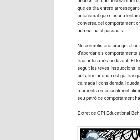
necessites que JoseMi surti de
que es tira enrere arrossegant-
enfurismat que s’escriu lentam
conversa del comportament ori
adrenalina al passadís.
No permetis que prengui el con
d’abordar els comportaments se
tractar-los més endavant. El fe
seguit les teves instruccions; 
pot afrontar quan estigui tranq
calmada i considerada i quedara
moments emocionalment alimen
seu patró de comportament hab
Extret de CPI Educational Beh