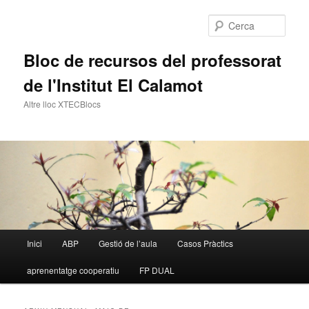
Cerca
Bloc de recursos del professorat
de l'Institut El Calamot
Altre lloc XTECBlocs
Menú
Inici
ABP
Gestió de l’aula
Casos Pràctics
Aneu
Aneu
principal
aprenentatge cooperatiu
FP DUAL
al
al
contingut
contingut