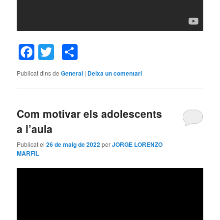
Facebook
Twitter
Comparteix
Publicat dins de
General
|
Deixa un comentari
Com motivar els adolescents
a l’aula
Publicat el
26 de maig de 2022
per
JORGE LORENZO
MARFIL