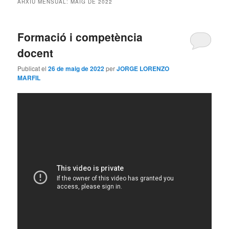
ARXIU MENSUAL:
MAIG DE 2022
principal
secundari
Formació i competència
docent
Publicat el
26 de maig de 2022
per
JORGE LORENZO
MARFIL