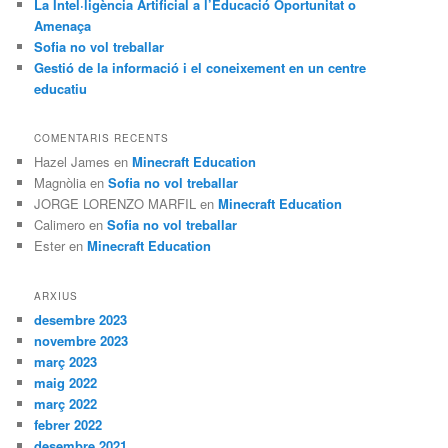
La Intel·ligència Artificial a l’Educació Oportunitat o
Amenaça
Sofia no vol treballar
Gestió de la informació i el coneixement en un centre
educatiu
COMENTARIS RECENTS
Hazel James
en
Minecraft Education
Magnòlia
en
Sofia no vol treballar
JORGE LORENZO MARFIL
en
Minecraft Education
Calimero
en
Sofia no vol treballar
Ester
en
Minecraft Education
ARXIUS
desembre 2023
novembre 2023
març 2023
maig 2022
març 2022
febrer 2022
desembre 2021