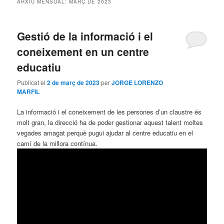
ARXIU MENSUAL:
MARÇ DE 2023
principal
secundari
Gestió de la informació i el
coneixement en un centre
educatiu
Publicat el
2 de març de 2023
per
JORGE LORENZO
MARFIL
La informació i el coneixement de les persones d’un claustre és
molt gran, la direcció ha de poder gestionar aquest talent moltes
vegades amagat perquè pugui ajudar al centre educatiu en el
camí de la millora contínua.