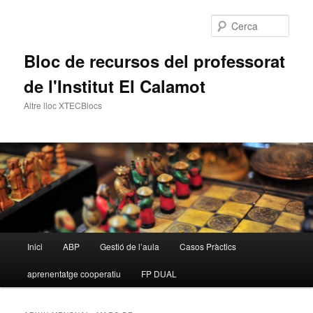
Cerca
Bloc de recursos del professorat
de l'Institut El Calamot
Altre lloc XTECBlocs
Menú
Inici
ABP
Gestió de l’aula
Casos Pràctics
Aneu
Aneu
principal
aprenentatge cooperatiu
FP DUAL
al
al
contingut
contingut