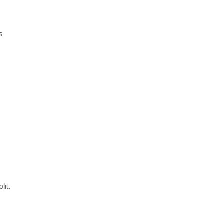
s
lit.