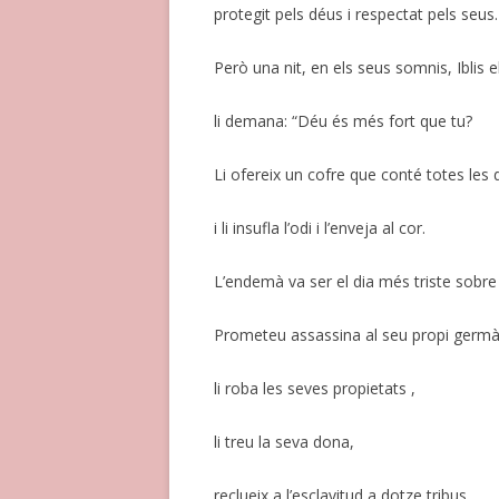
protegit pels déus i respectat pels seus.
Però una nit, en els seus somnis, Iblis el 
li demana: “Déu és més fort que tu?
Li ofereix un cofre que conté totes les 
i li insufla l’odi i l’enveja al cor.
L’endemà va ser el dia més triste sobre 
Prometeu assassina al seu propi germà
li roba les seves propietats ,
li treu la seva dona,
reclueix a l’esclavitud a dotze tribus.