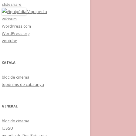
slideshare
Viquipèdia
wikisum
WordPress.com
WordPress.org
youtube
CATALÀ
bloc de cinema
topònims de catalunya
GENERAL
bloc de cinema
IUSSU
moodle de l’ins Puig-reig