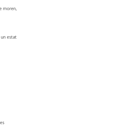
ue moren,
 un estat
res