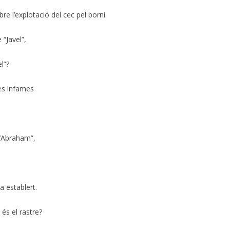
re l’explotació del cec pel borni.
 “Javel”,
l”?
es infames
“d’Abraham”,
a establert.
 és el rastre?