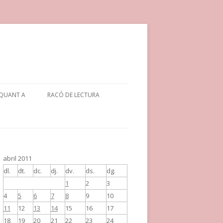
QUANT A
RACÓ DE LECTURA
abril 2011
dl.
dt.
dc.
dj.
dv.
ds.
dg.
1
2
3
4
5
6
7
8
9
10
11
12
13
14
15
16
17
18
19
20
21
22
23
24