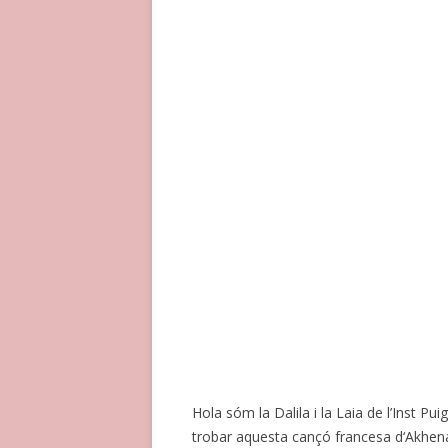
Hola sóm la Dalila i la Laia de l’Inst Pu
trobar aquesta cançó francesa d‘Akhenat