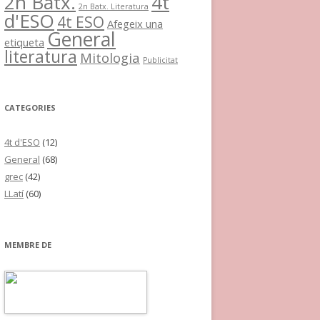
2n Batx.
4t
2n Batx. Literatura
d'ESO
4t ESO
Afegeix una
General
etiqueta
literatura
Mitologia
Publicitat
CATEGORIES
4t d'ESO
(12)
General
(68)
grec
(42)
LLatí
(60)
MEMBRE DE