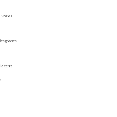
visita i
desgràcies
la terra.
,