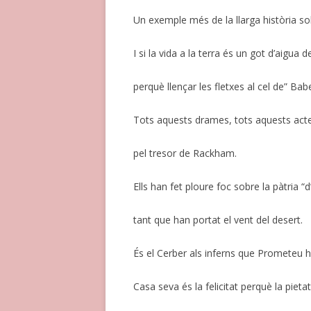
Un exemple més de la llarga història sob
I si la vida a la terra és un got d’aigua de
perquè llençar les fletxes al cel de” Babe
Tots aquests drames, tots aquests act
pel tresor de Rackham.
Ells han fet ploure foc sobre la pàtria 
tant que han portat el vent del desert.
És el Cerber als inferns que Prometeu h
Casa seva és la felicitat perquè la pietat