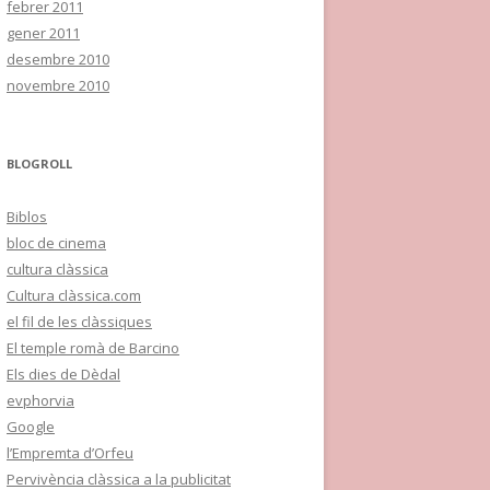
febrer 2011
gener 2011
desembre 2010
novembre 2010
BLOGROLL
Biblos
bloc de cinema
cultura clàssica
Cultura clàssica.com
el fil de les clàssiques
El temple romà de Barcino
Els dies de Dèdal
evphorvia
Google
l’Empremta d’Orfeu
Pervivència clàssica a la publicitat