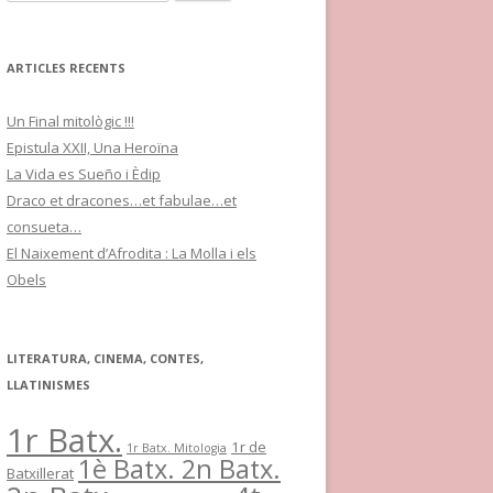
e
r
c
ARTICLES RECENTS
a
:
Un Final mitològic !!!
Epistula XXII, Una Heroïna
La Vida es Sueño i Èdip
Draco et dracones…et fabulae…et
consueta…
El Naixement d’Afrodita : La Molla i els
Obels
LITERATURA, CINEMA, CONTES,
LLATINISMES
1r Batx.
1r de
1r Batx. Mitologia
1è Batx. 2n Batx.
Batxillerat