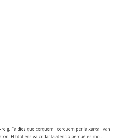
ig-reig. Fa dies que cerquem i cerquem per la xarxa i van
on. El títol ens va cridar la’atenció perquè és molt