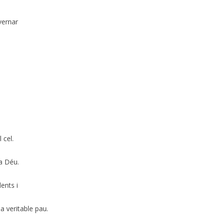
vernar
 cel.
 a Déu.
ents i
a veritable pau.