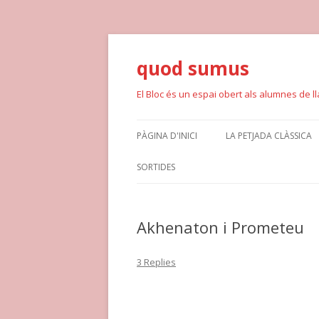
quod sumus
El Bloc és un espai obert als alumnes de llat
PÀGINA D'INICI
LA PETJADA CLÀSSICA
SORTIDES
Akhenaton i Prometeu
3 Replies