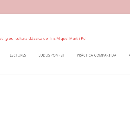
í, grec i cultura clàssica de l'Ins Miquel Martí i Pol
Skip
to
LECTURES
LUDUS POMPEII
PRÀCTICA COMPARTIDA
content