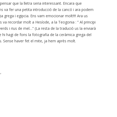
ensar que la lletra seria interessant. Encara que
s va fer una petita introducció de la cancó i ara podem
ia grega i egipcia. Ens vam emocionar molt!!!! Ara us
s va recordar molt a Hesíode, a la Teogonia : ” Al principi
 verds i rius de mel…” (La resta de la tradució us la enviarà
e hi hagi de fons la fotografia de la ceràmica grega del
. Sense haver fet el mite, ja hem après molt.
,