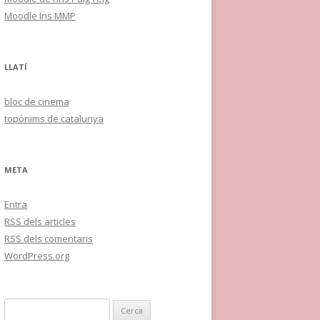
Moodle Ins MMP
LLATÍ
bloc de cinema
topònims de catalunya
META
Entra
RSS
dels articles
RSS
dels comentaris
WordPress.org
C