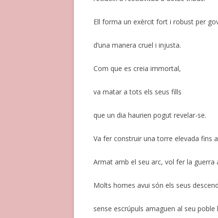
Ell forma un exèrcit fort i robust per go
d’una manera cruel i injusta.
Com que es creia immortal,
va matar a tots els seus fills
que un dia haurien pogut revelar-se.
Va fer construir una torre elevada fins al
Armat amb el seu arc, vol fer la guerra
Molts homes avui són els seus descend
sense escrúpuls amaguen al seu poble l