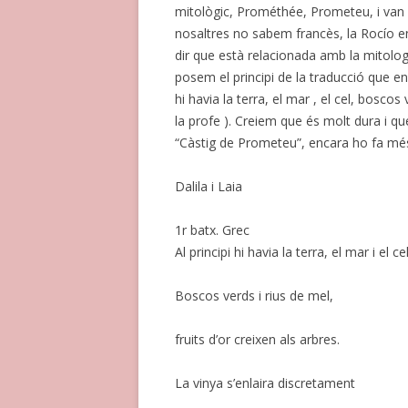
mitològic, Prométhée, Prometeu, i van p
nosaltres no sabem francès, la Rocío en
dir que està relacionada amb la mitolog
posem el principi de la traducció que en
hi havia la terra, el mar , el cel, boscos
la profe ). Creiem que és molt dura i qu
“Càstig de Prometeu”, encara ho fa més
Dalila i Laia
1r batx. Grec
Al principi hi havia la terra, el mar i el cel
Boscos verds i rius de mel,
fruits d’or creixen als arbres.
La vinya s’enlaira discretament