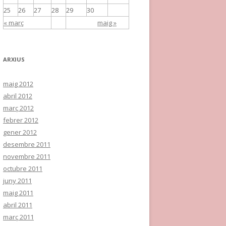
25
26
27
28
29
30
« març
maig »
ARXIUS
maig 2012
abril 2012
març 2012
febrer 2012
gener 2012
desembre 2011
novembre 2011
octubre 2011
juny 2011
maig 2011
abril 2011
març 2011