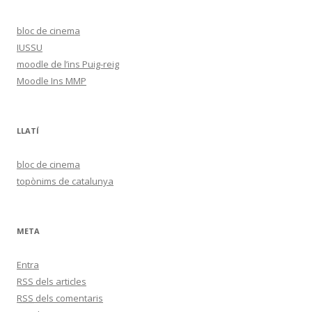
bloc de cinema
IUSSU
moodle de l’ins Puig-reig
Moodle Ins MMP
LLATÍ
bloc de cinema
topònims de catalunya
META
Entra
RSS
dels articles
RSS
dels comentaris