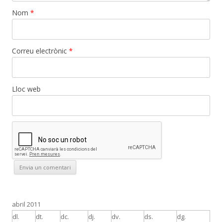
Nom
*
Correu electrònic
*
Lloc web
abril 2011
dl.
dt.
dc.
dj.
dv.
ds.
dg.