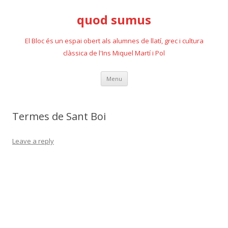
quod sumus
El Bloc és un espai obert als alumnes de llatí, grec i cultura
clàssica de l'Ins Miquel Martí i Pol
Skip
Menu
to
content
Termes de Sant Boi
Leave a reply