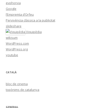
evphorvia
Google
l’Empremta d’Orfeu
Pervivència clàssica a la publicitat
slideshare
Viquipèdia
wikisum
WordPress.com
WordPress.org
youtube
CATALÀ
bloc de cinema
topònims de catalunya
GENERAL