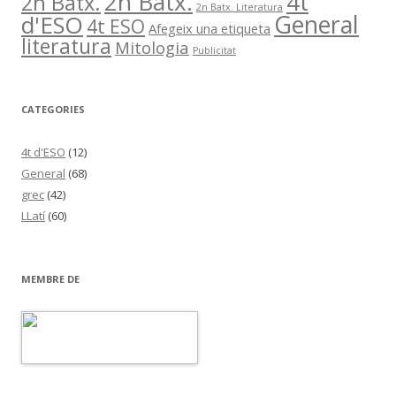
2n Batx.
4t
2n Batx.
2n Batx. Literatura
General
d'ESO
4t ESO
Afegeix una etiqueta
literatura
Mitologia
Publicitat
CATEGORIES
4t d'ESO
(12)
General
(68)
grec
(42)
LLatí
(60)
MEMBRE DE