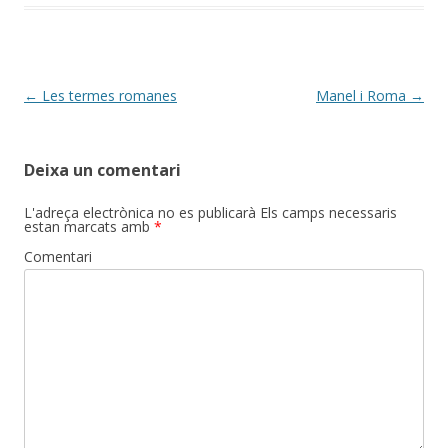
Post
←
Les termes romanes
Manel i Roma
→
navigation
Deixa un comentari
L'adreça electrònica no es publicarà
Els camps necessaris
estan marcats amb
*
Comentari