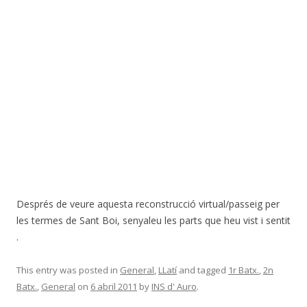
Després de veure aquesta reconstrucció virtual/passeig per
les termes de Sant Boi, senyaleu les parts que heu vist i sentit
.
This entry was posted in
General
,
LLatí
and tagged
1r Batx.
,
2n
Batx.
,
General
on
6 abril 2011
by
INS d' Auro
.