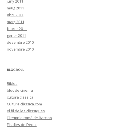
juny 2011
maig 2011
abril 2011
març 2011
febrer 2011
gener 2011
desembre 2010
novembre 2010
BLOGROLL
Biblos
bloc de cinema
cultura clàssica
Cultura clàssica.com
el fil de les clàssiques
El temple romà de Barcino
Els dies de Dèdal