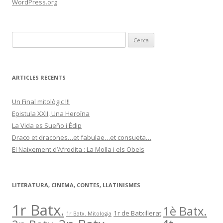
WordPress.org
C
e
r
c
ARTICLES RECENTS
a
:
Un Final mitològic !!!
Epistula XXII, Una Heroïna
La Vida es Sueño i Èdip
Draco et dracones…et fabulae…et consueta…
El Naixement d’Afrodita : La Molla i els Obels
LITERATURA, CINEMA, CONTES, LLATINISMES
1r Batx.
1è Batx.
1r de Batxillerat
1r Batx. Mitologia