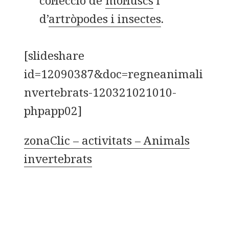
col·lecció de
mol·luscs
i
d’
artròpodes i insectes
.
[slideshare
id=12090387&doc=regneanimali
nvertebrats-120321021010-
phpapp02]
zonaClic – activitats – Animals
invertebrats