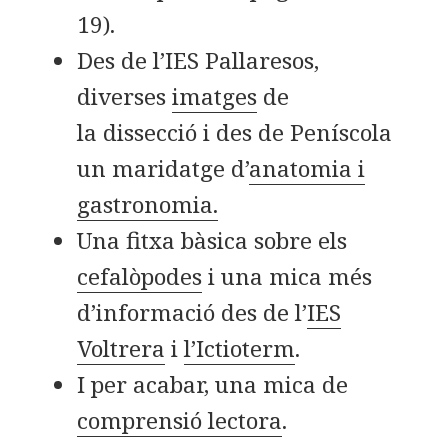
19).
Des de l’IES Pallaresos,
diverses
imatges
de
la dissecció i des de Peníscola
un maridatge d’
anatomia i
gastronomia.
Una fitxa bàsica sobre els
cefalòpodes
i una mica més
d’informació des de l’
IES
Voltrera
i
l’Ictioterm
.
I per acabar, una mica de
comprensió lectora
.