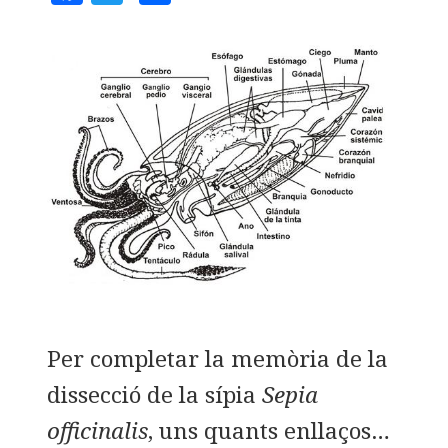
a
w
o
c
it
m
e
te
p
b
r
a
o
rt
o
ei
k
x
Per completar la memòria de la
dissecció de la sípia
Sepia
officinalis
, uns quants enllaços…