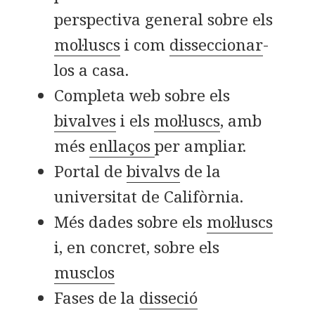
perspectiva general sobre els
mol·luscs
i com
disseccionar
-
los a casa.
Completa web sobre els
bivalves
i els
mol·luscs
, amb
més
enllaços
per ampliar.
Portal de
bivalvs
de la
universitat de Califòrnia.
Més dades sobre els
mol·luscs
i, en concret, sobre els
musclos
Fases de la
disseció