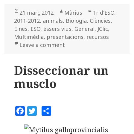
c
it
m
Posted
21 març 2012
Author
Màrius
Categories
1r d'ESO
,
e
te
p
2011-2012
on
,
animals
,
Biologia
,
Ciències
,
b
r
a
Eines
,
ESO
,
éssers vius
,
General
,
JClic
,
o
rt
Multimèdia
,
presentacions
,
recursos
o
ei
Leave a comment
on Recursos animals inver
k
x
Disseccionar un
musclo
F
T
C
a
w
o
c
it
m