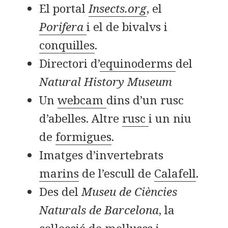
El portal
Insects.org
, el
Porifera
i el de bivalvs i
conquilles
.
Directori d’
equinoderms
del
Natural History Museum
Un
webcam
dins d’un rusc
d’abelles. Altre
rusc
i un niu
de
formigues
.
Imatges d’invertebrats
marins
de l’escull de
Calafell
.
Des del
Museu de Ciències
Naturals de Barcelona
, la