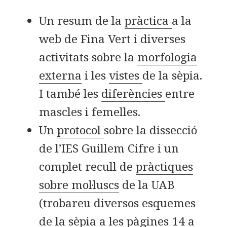
Un resum de la
pràctica
a la
web de Fina Vert i diverses
activitats sobre la
morfologia
externa
i les
vistes
de la sèpia.
I també les
diferències
entre
mascles i femelles.
Un
protocol
sobre la dissecció
de l’IES Guillem Cifre i un
complet recull de
pràctiques
sobre mol·luscs
de la UAB
(trobareu diversos esquemes
de la sèpia a les pàgines 14 a