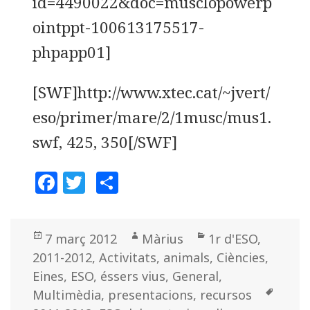
id=4490022&doc=musclopowerp
ointppt-100613175517-
phpapp01]
[SWF]http://www.xtec.cat/~jvert/
eso/primer/mare/2/1musc/mus1.
swf, 425, 350[/SWF]
F
T
C
a
w
o
c
it
m
Posted
7 març 2012
Author
Màrius
Categories
1r d'ESO
,
e
te
p
2011-2012
on
,
Activitats
,
animals
,
Ciències
,
b
r
a
Eines
,
ESO
,
éssers vius
,
General
,
o
rt
Multimèdia
,
presentacions
,
recursos
Tags