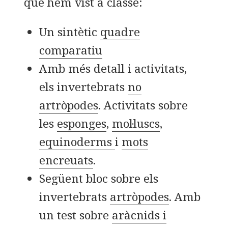
que hem vist a classe:
Un sintètic
quadre
comparatiu
Amb més detall i activitats,
els invertebrats
no
artròpodes
. Activitats sobre
les
esponges
,
mol·luscs
,
equinoderms
i
mots
encreuats
.
Següent bloc sobre els
invertebrats
artròpodes
. Amb
un test sobre
aràcnids i