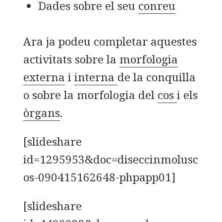
Dades sobre el seu
conreu
Ara ja podeu completar aquestes
activitats sobre la
morfologia
externa
i
interna
de la conquilla
o sobre la morfologia del
cos
i els
òrgans
.
[slideshare
id=1295953&doc=diseccinmolusc
os-090415162648-phpapp01]
[slideshare