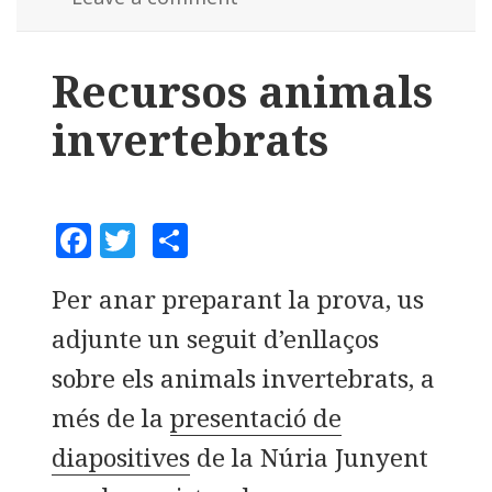
Recursos animals
invertebrats
F
T
C
a
w
o
Per anar preparant la prova, us
c
it
m
adjunte un seguit d’enllaços
e
te
p
b
r
a
sobre els animals invertebrats, a
o
rt
més de la
presentació de
o
ei
diapositives
de la Núria Junyent
k
x