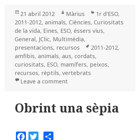
c
it
m
Posted
21 abril 2012
Author
Màrius
Categories
1r d'ESO
,
e
te
p
2011-2012
on
,
animals
,
Ciències
,
Curiositats
b
r
a
de la vida
,
Eines
,
ESO
,
éssers vius
,
o
rt
General
,
JClic
,
Multimèdia
,
o
ei
presentacions
,
recursos
Tags
2011-2012
,
k
x
amfibis
,
animals
,
aus
,
cordats
,
curiositats
,
ESO
,
mamífers
,
peixos
,
recursos
,
rèptils
,
vertebrats
Leave a comment
on Recursos vertebrats
Obrint una sèpia
F
T
C