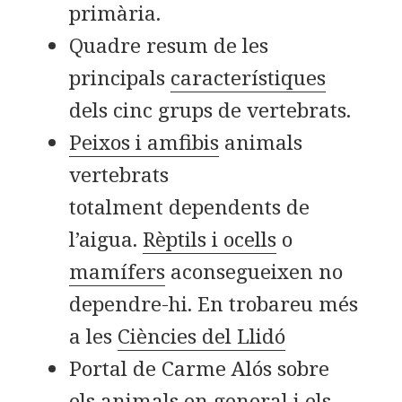
primària.
Quadre resum de les
principals
característiques
dels cinc grups de vertebrats.
Peixos i amfibis
animals
vertebrats
totalment dependents de
l’aigua.
Rèptils i ocells
o
mamífers
aconsegueixen no
dependre-hi. En trobareu més
a les
Ciències del Llidó
Portal de Carme Alós sobre
els animals en
general
i els