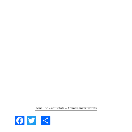
zonaClic – activitats – Animals invertebrats
F
T
C
a
w
o