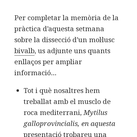
e
te
p
b
r
a
Per completar la memòria de la
o
rt
pràctica d’aquesta setmana
o
ei
sobre la dissecció d’un mol·lusc
k
x
bivalb
, us adjunte uns quants
enllaços per ampliar
informació…
Tot i què nosaltres hem
treballat amb el musclo de
roca mediterrani,
Mytilus
galloprovincialis, en aquesta
presentació trobareu una