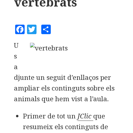
vertebrats
F
T
C
a
w
o
U
c
it
m
s
e
te
p
b
r
a
a
o
rt
djunte un seguit d’enllaços per
o
ei
ampliar els continguts sobre els
k
x
animals que hem vist a l’aula.
Primer de tot un
JClic
que
resumeix els continguts de