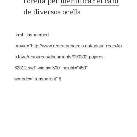
l’orella per
identificar el cant
de diversos ocells
[kml_flashembed
movie="http://www.recercaenaccio.cat/agaur_reac/Ap
pJava/resources/documents/090302-pajaros-
62812.swf" width="500" height="450"
wmode="transparent" /]