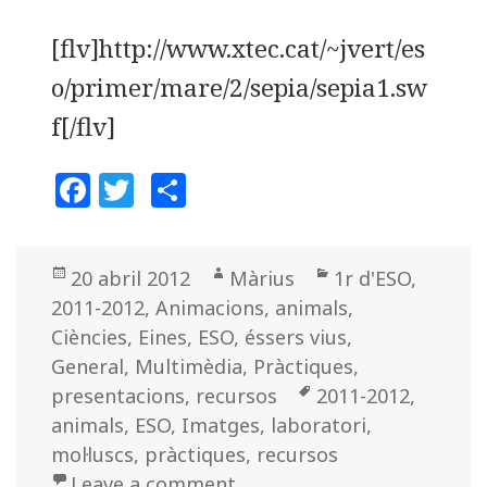
[flv]http://www.xtec.cat/~jvert/es
o/primer/mare/2/sepia/sepia1.sw
f[/flv]
F
T
C
a
w
o
c
it
m
Posted
20 abril 2012
Author
Màrius
Categories
1r d'ESO
,
e
te
p
2011-2012
on
,
Animacions
,
animals
,
b
r
a
Ciències
,
Eines
,
ESO
,
éssers vius
,
o
rt
General
,
Multimèdia
,
Pràctiques
,
o
ei
presentacions
,
recursos
Tags
2011-2012
,
k
x
animals
,
ESO
,
Imatges
,
laboratori
,
mol·luscs
,
pràctiques
,
recursos
Leave a comment
on Obrint una sèpia