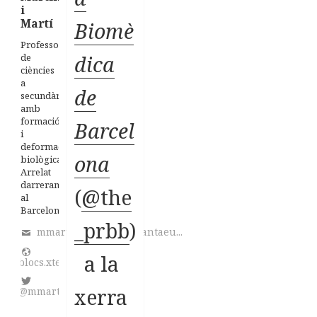
i
Martí
Biomè
Professor
dica
de
ciències
a
de
secundària
amb
formació
Barcel
i
deformació
ona
biològica.
Arrelat
darrerament
(
@the
al
Barcelonès
_prbb
)
mmartinez@institutsantaeu...
a la
blocs.xtec.cat/homeostasi/
xerra
@mmart746