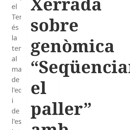
Xerrada
el
Termcat,
sobre
és
la
genòmica
tendència
al
“Seqüencia
manteniment
de
el
l'equilibri
i
paller”
de
l'estabilitat
amb