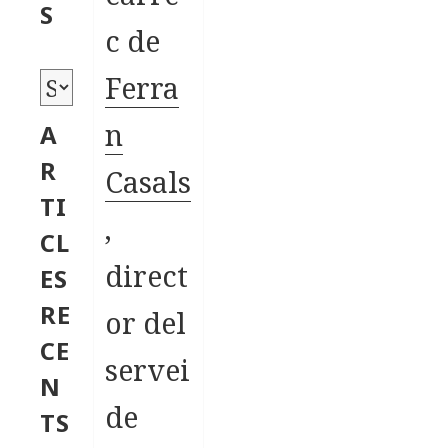
o
S
c de
r
i
Ferra
A
e
r
n
A
s
x
R
Casals
i
TI
,
u
CL
s
direct
ES
RE
or del
CE
servei
N
de
TS