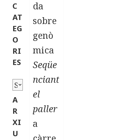
da
C
AT
sobre
EG
genò
O
mica
RI
ES
Seqüe
nciant
C
el
a
A
t
paller
R
e
XI
a
g
U
càrre