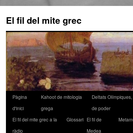
El fil del mite grec
Pàgina
Kahoot de mitologia
Deïtats Olímpiques, 
Vés
d'inici
grega
de poder
al
El fil del mite grec a la
Glossari
El fil de
Metamo
contingut
ràdio
Medea