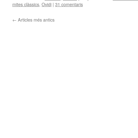
mites clàssics
,
Ovidi
|
31 comentaris
←
Articles més antics