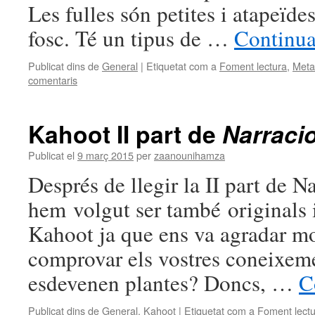
Les fulles són petites i atapeïdes
fosc. Té un tipus de …
Continua
Publicat dins de
General
|
Etiquetat com a
Foment lectura
,
Meta
comentaris
Kahoot II part de
Narraci
Publicat el
9 març 2015
per
zaanounihamza
Després de llegir la II part de N
hem volgut ser també originals 
Kahoot ja que ens va agradar mol
comprovar els vostres coneixeme
esdevenen plantes? Doncs, …
C
Publicat dins de
General
,
Kahoot
|
Etiquetat com a
Foment lect