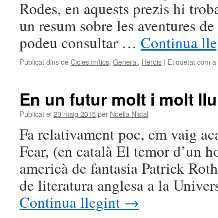
Rodes, en aquests prezis hi trob
un resum sobre les aventures de 
podeu consultar …
Continua ll
Publicat dins de
Cicles mítics
,
General
,
Herois
|
Etiquetat com a
En un futur molt i molt l
Publicat el
20 maig 2015
per
Noelia Nistal
Fa relativament poc, em vaig ac
Fear, (en català El temor d’un h
americà de fantasia Patrick Roth
de literatura anglesa a la Unive
Continua llegint
→