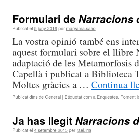
Formulari de
Narracions 
Publicat el
5 juny 2016
per
maryama.saho
La vostra opinió també ens inte
aquest formulari sobre el llibre 
adaptació de les Metamorfosis d
Capellà i publicat a Biblioteca T
Moltes gràcies a …
Continua ll
Publicat dins de
General
|
Etiquetat com a
Enquestes
,
Foment l
Ja has llegit
Narracions d
Publicat el
4 setembre 2015
per
rael.iria