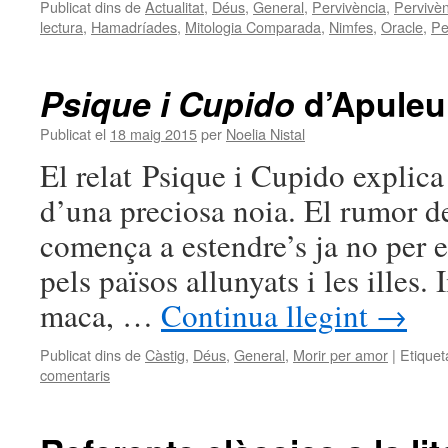
Publicat dins de
Actualitat
,
Déus
,
General
,
Pervivència
,
Pervivèn
lectura
,
Hamadríades
,
Mitologia Comparada
,
Nimfes
,
Oracle
,
Pe
Psique i Cupido
d’Apuleu
Publicat el
18 maig 2015
per
Noelia Nistal
El relat Psique i Cupido explica
d’una preciosa noia. El rumor d
comença a estendre’s ja no per e
pels països allunyats i les illes
maca, …
Continua llegint
→
Publicat dins de
Càstig
,
Déus
,
General
,
Morir per amor
|
Etiquet
comentaris