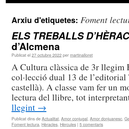
Foment lectu
Arxiu d'etiquetes:
ELS TREBALLS D’HÈRA
d’Alcmena
Publicat el
27 octubre 2022
per
martinalloret
A Cultura clàssica de 3r llegim E
col·lecció dual 13 de l’editoria
castellà). A classe vam fer un m
lectura del llibre, tot interpre
llegint
→
Publicat dins de
Actualitat
,
Amor conjugal
,
Amor donjuanesc
,
Ge
Foment lectura
,
Hèracles
,
Hèrcules
|
5 comentaris