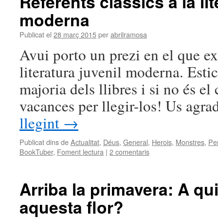
Referents clàssics a la lit
moderna
Publicat el
28 març 2015
per
abrilramosa
Avui porto un prezi en el que exp
literatura juvenil moderna. Esti
majoria dels llibres i si no és el
vacances per llegir-los! Us agr
llegint
→
Publicat dins de
Actualitat
,
Déus
,
General
,
Herois
,
Monstres
,
Pe
BookTuber
,
Foment lectura
|
2 comentaris
Arriba la primavera: A qu
aquesta flor?