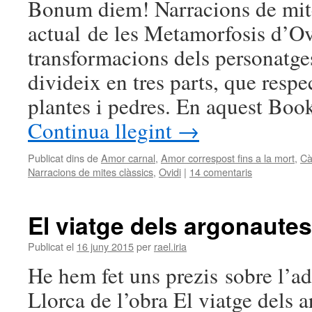
Bonum diem! Narracions de mite
actual de les Metamorfosis d’Ov
transformacions dels personatges 
divideix en tres parts, que respe
plantes i pedres. En aquest Book
Continua llegint
→
Publicat dins de
Amor carnal
,
Amor correspost fins a la mort
,
Cà
Narracions de mites clàssics
,
Ovidi
|
14 comentaris
El viatge dels argonautes
Publicat el
16 juny 2015
per
rael.iria
He hem fet uns prezis sobre l’a
Llorca de l’obra El viatge dels 