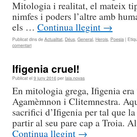
Mitologia i realitat, el mateix t
nimfes i poders l’altre amb huma
els …
Continua llegint
→
Publicat dins de
Actualitat
,
Déus
,
General
,
Herois
,
Poesia
|
Etiq
comentari
Ifigenia cruel!
Publicat el
9 juny 2016
per
laia.novas
En mitologia grega, Ifigenia era u
Agamèmnon i Clitemnestra. Aque
sacrifici d’Ifigenia per tal que 
partir al seu pare cap a Troia. A
Continua llegint
→