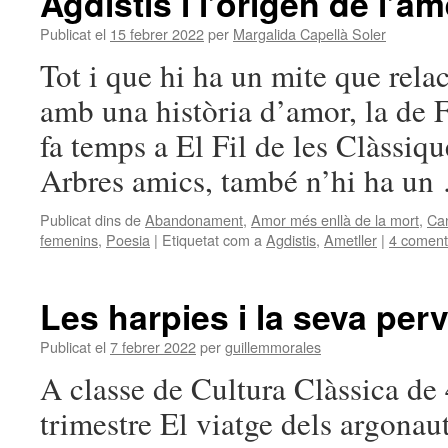
Agdistis i l’origen de l’am
Publicat el
15 febrer 2022
per
Margalida Capellà Soler
Tot i que hi ha un mite que relac
amb una història d’amor, la de F
fa temps a El Fil de les Clàssiq
Arbres amics, també n’hi ha u
Publicat dins de
Abandonament
,
Amor més enllà de la mort
,
Can
femenins
,
Poesia
|
Etiquetat com a
Agdistis
,
Ametller
|
4 coment
Les harpies i la seva per
Publicat el
7 febrer 2022
per
guillemmorales
A classe de Cultura Clàssica de 
trimestre El viatge dels argonaut