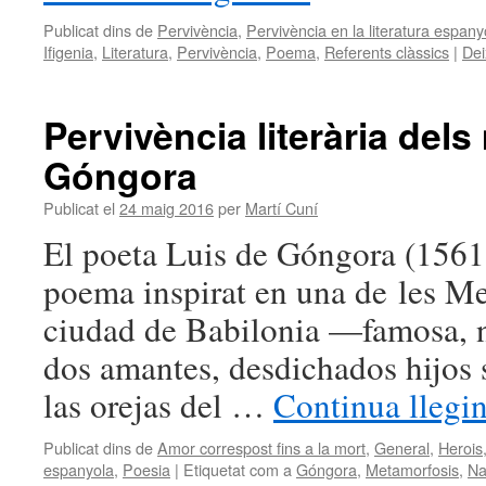
Publicat dins de
Pervivència
,
Pervivència en la literatura espany
Ifigenia
,
Literatura
,
Pervivència
,
Poema
,
Referents clàssics
|
Dei
Pervivència literària dels
Góngora
Publicat el
24 maig 2016
per
Martí Cuní
El poeta Luis de Góngora (156
poema inspirat en una de les Me
ciudad de Babilonia —famosa, n
dos amantes, desdichados hijos
las orejas del …
Continua llegi
Publicat dins de
Amor correspost fins a la mort
,
General
,
Herois
espanyola
,
Poesia
|
Etiquetat com a
Góngora
,
Metamorfosis
,
Na