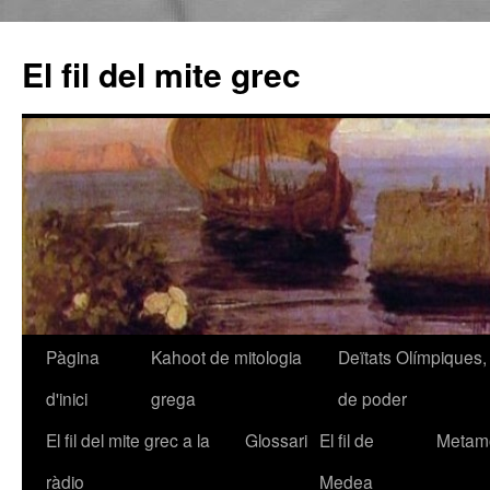
El fil del mite grec
Pàgina
Kahoot de mitologia
Deïtats Olímpiques, 
Vés
d'inici
grega
de poder
al
El fil del mite grec a la
Glossari
El fil de
Metamo
contingut
ràdio
Medea