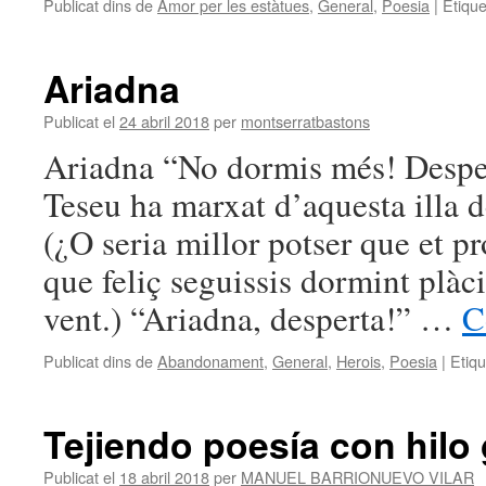
Publicat dins de
Amor per les estàtues
,
General
,
Poesia
|
Etique
Ariadna
Publicat el
24 abril 2018
per
montserratbastons
Ariadna “No dormis més! Desper
Teseu ha marxat d’aquesta illa 
(¿O seria millor potser que et pr
que feliç seguissis dormint plà
vent.) “Ariadna, desperta!” …
C
Publicat dins de
Abandonament
,
General
,
Herois
,
Poesia
|
Etiq
Tejiendo poesía con hilo
Publicat el
18 abril 2018
per
MANUEL BARRIONUEVO VILAR