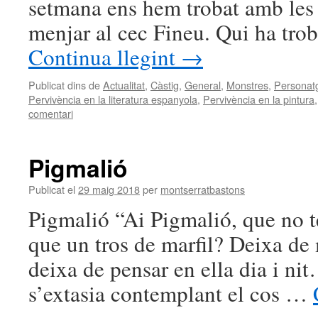
setmana ens hem trobat amb les 
menjar al cec Fineu. Qui ha tro
Continua llegint
→
Publicat dins de
Actualitat
,
Càstig
,
General
,
Monstres
,
Personat
Pervivència en la literatura espanyola
,
Pervivència en la pintura
comentari
Pigmalió
Publicat el
29 maig 2018
per
montserratbastons
Pigmalió “Ai Pigmalió, que no t
que un tros de marfil? Deixa de m
deixa de pensar en ella dia i ni
s’extasia contemplant el cos …