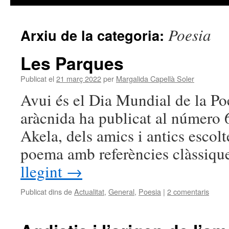
Poesia
Arxiu de la categoria:
Les Parques
Publicat el
21 març 2022
per
Margalida Capellà Soler
Avui és el Dia Mundial de la P
aràcnida ha publicat al número 6
Akela, dels amics i antics esco
poema amb referències clàssiqu
llegint
→
Publicat dins de
Actualitat
,
General
,
Poesia
|
2 comentaris