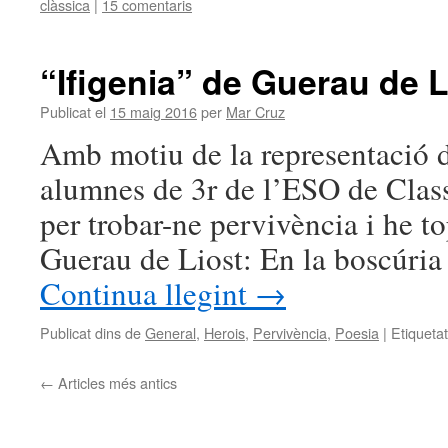
clàssica
|
15 comentaris
“Ifigenia” de Guerau de L
Publicat el
15 maig 2016
per
Mar Cruz
Amb motiu de la representació de
alumnes de 3r de l’ESO de Classi
per trobar-ne pervivència i he 
Guerau de Liost: En la boscúri
Continua llegint
→
Publicat dins de
General
,
Herois
,
Pervivència
,
Poesia
|
Etiqueta
←
Articles més antics