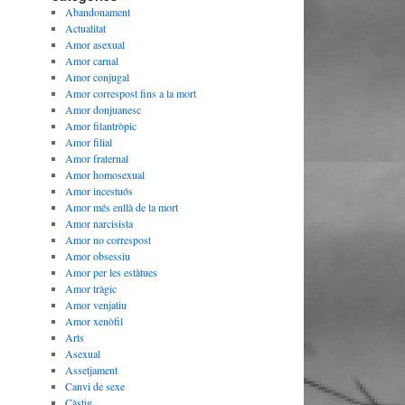
Abandonament
Actualitat
Amor asexual
Amor carnal
Amor conjugal
Amor correspost fins a la mort
Amor donjuanesc
Amor filantròpic
Amor filial
Amor fraternal
Amor homosexual
Amor incestuós
Amor més enllà de la mort
Amor narcisista
Amor no correspost
Amor obsessiu
Amor per les estàtues
Amor tràgic
Amor venjatiu
Amor xenòfil
Arts
Asexual
Assetjament
Canvi de sexe
Càstig