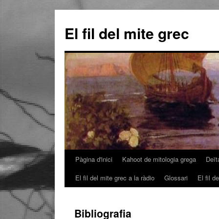
El fil del mite grec
Pàgina d'inici
Kahoot de mitologia grega
Deït
Vés
El fil del mite grec a la ràdio
Glossari
El fil 
al
contingut
Bibliografia