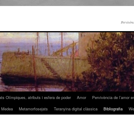
Pervivènc
ats Olímpiques, atributs i esfera de poder
Amor
Pervivència de l’amor en 
de Medea
Metamorfosejats
Teranyina digital clàssica
Bibliografia
We