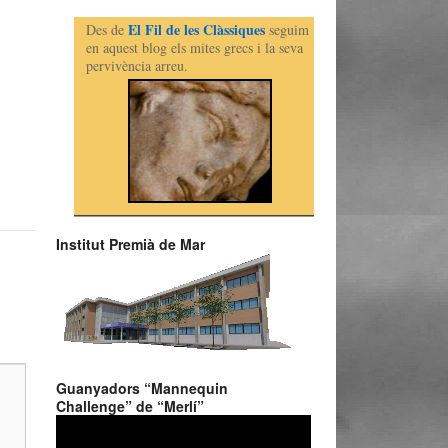
El Fil de les Clàssiques
Des de
seguim
en aquest blog els mites grecs i la seva
pervivència arreu.
Institut Premià de Mar
Guanyadors “Mannequin
Challenge” de “Merlí”