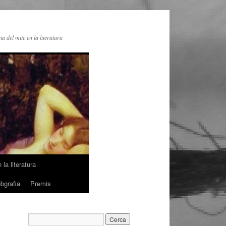
ia del mite en la literatura
la literatura
bgrafia
Premis