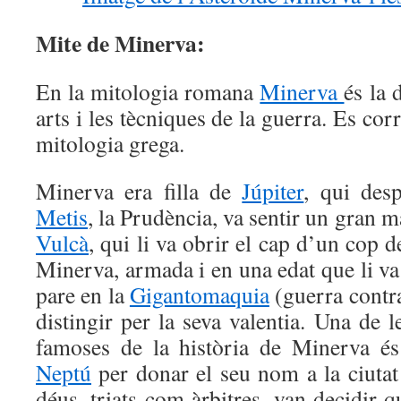
Mite de Minerva:
En la mitologia romana
Minerva
és la 
arts i les tècniques de la guerra. Es co
mitologia grega.
Minerva era filla de
Júpiter
, qui des
Metis
, la Prudència, va sentir un gran m
Vulcà
, qui li va obrir el cap d’un cop de
Minerva, armada i en una edat que li va
pare en la
Gigantomaquia
(guerra contra
distingir per la seva valentia. Una de l
famoses de la història de Minerva é
Neptú
per donar el seu nom a la ciutat
déus, triats com àrbitres, van decidir q