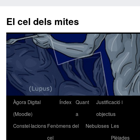
El cel dels mites
Àgora Digital
Índex
Quant
Justificació i
Vés
(Moodle)
a
objectius
al
Constel·lacions
Fenòmens del
Nebuloses
Les
contingut
cel
Plèiades