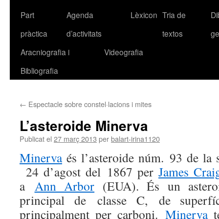
Part
Agenda
Lèxicon
Tria de
Di
pràctica
d’activitats
textos
ge
Aracniografia i
Videografia
Bibliografia
←
Espectacle sobre constel·lacions i mites
L’asteroide Minerva
Publicat el
27 març 2013
per
balart-irina1120
Minerva
és l’asteroide núm. 93 de la s
24 d’agost del 1867 per
James Crai
a
Ann Arbor
(EUA). És un asteroi
principal de classe C, de superfí
principalment per carboni.
Minerva
t