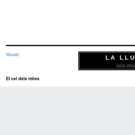
Moodle
LA LL
moon phas
El cel dels mites