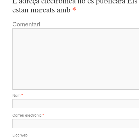
L'adreça electrònica no es publicarà
Els 
*
estan marcats amb
Comentari
Nom
*
Correu electrònic
*
Lloc web