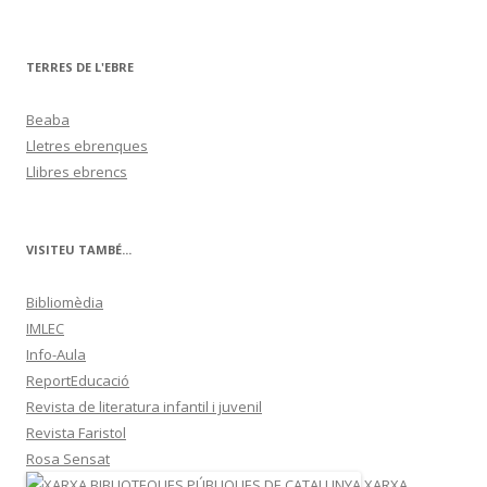
TERRES DE L'EBRE
Beaba
Lletres ebrenques
Llibres ebrencs
VISITEU TAMBÉ...
Bibliomèdia
IMLEC
Info-Aula
ReportEducació
Revista de literatura infantil i juvenil
Revista Faristol
Rosa Sensat
XARXA