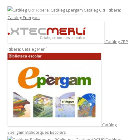
Catàleg CRP Ribera:
Catàleg Epergam
Catàleg CRP
Ribera: Catàleg Merlí
Catàleg
Epergam Biblioteques Escolars
Catàlegs