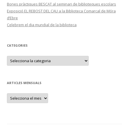
Bones pràctiques BESCAT al seminari de biblioteques escolars
Exposició EL REBOST DEL CAU a la Biblioteca Comarcal de Móra
d’Ebre
Celebrem el dia mundial de la biblioteca
CATEGORIES
C
a
t
e
g
o
r
ARTICLES MENSUALS
i
e
s
A
r
t
i
c
l
e
s
m