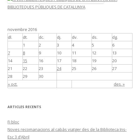
BIBLIOTEQUES PÚBLIQUES DE CATALUNYA
novembre 2016
dl.
dt.
dc.
dj.
dv.
ds.
dg.
1
2
3
4
5
6
7
8
9
10
11
12
13
14
15
16
17
18
19
20
21
22
23
24
25
26
27
28
29
30
« oct.
des. »
ARTICLES RECENTS
Fi bloc
Noves recomanacions al cabàs viatger des de la Biblioteca Ins-
Esc 3 d’Abril