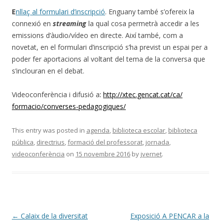
E
nllaç al formulari d’inscripció
. Enguany també s’ofereix la
connexió en
streaming
la qual cosa permetrà accedir a les
emissions d’àudio/vídeo en directe. Així també, com a
novetat, en el formulari d’inscripció s’ha previst un espai per a
poder fer aportacions al voltant del tema de la conversa que
s’inclouran en el debat.
Videoconferència i difusió a
:
http://xtec.gencat.cat/ca/
formacio/converses-
pedagogiques/
This entry was posted in
agenda
,
biblioteca escolar
,
biblioteca
pública
,
directrius
,
formació del professorat
,
jornada
,
videoconferència
on
15 novembre 2016
by
jvernet
.
Post
←
Calaix de la diversitat
Exposició A PENCAR a la