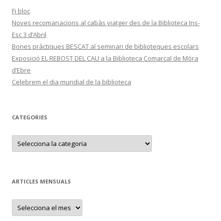
Fi bloc
Noves recomanacions al cabàs viatger des de la Biblioteca Ins-
Esc 3 d’Abril
Bones pràctiques BESCAT al seminari de biblioteques escolars
Exposició EL REBOST DEL CAU a la Biblioteca Comarcal de Móra
d’Ebre
Celebrem el dia mundial de la biblioteca
CATEGORIES
C
a
t
e
g
o
r
ARTICLES MENSUALS
i
e
s
A
r
t