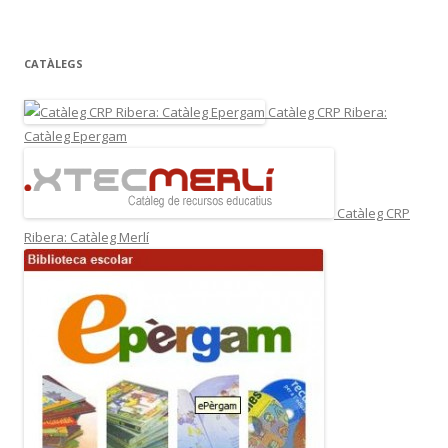
CATÀLEGS
Catàleg CRP Ribera:
Catàleg Epergam
Catàleg CRP
Ribera: Catàleg Merlí