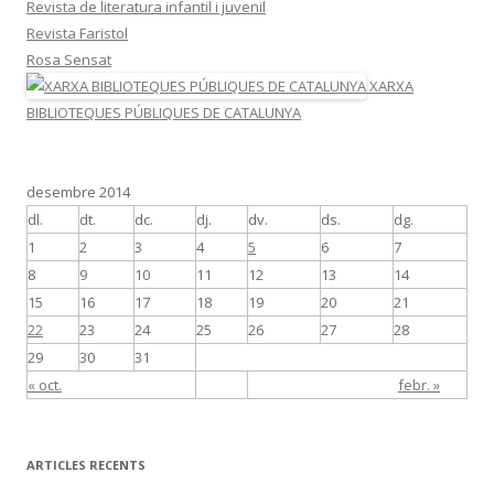
Revista de literatura infantil i juvenil
Revista Faristol
Rosa Sensat
XARXA
BIBLIOTEQUES PÚBLIQUES DE CATALUNYA
desembre 2014
dl.
dt.
dc.
dj.
dv.
ds.
dg.
1
2
3
4
5
6
7
8
9
10
11
12
13
14
15
16
17
18
19
20
21
22
23
24
25
26
27
28
29
30
31
« oct.
febr. »
ARTICLES RECENTS