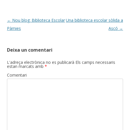
Post
←
Nou blog: Biblioteca Escolar
Una biblioteca escolar sòlida a
navigation
Pàmies
Ascó
→
Deixa un comentari
L'adreça electrònica no es publicarà
Els camps necessaris
estan marcats amb
*
Comentari