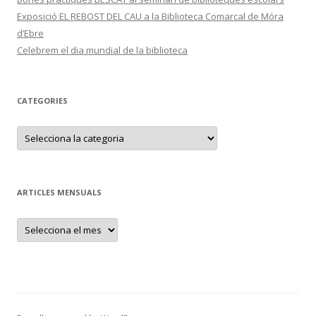
Exposició EL REBOST DEL CAU a la Biblioteca Comarcal de Móra
d’Ebre
Celebrem el dia mundial de la biblioteca
CATEGORIES
C
a
t
e
g
o
r
ARTICLES MENSUALS
i
e
s
A
r
t
i
c
l
e
s
m
e