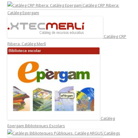
Catàleg CRP Ribera:
Catàleg Epergam
Catàleg CRP
Ribera: Catàleg Merlí
Catàleg
Epergam Biblioteques Escolars
Catàlegs