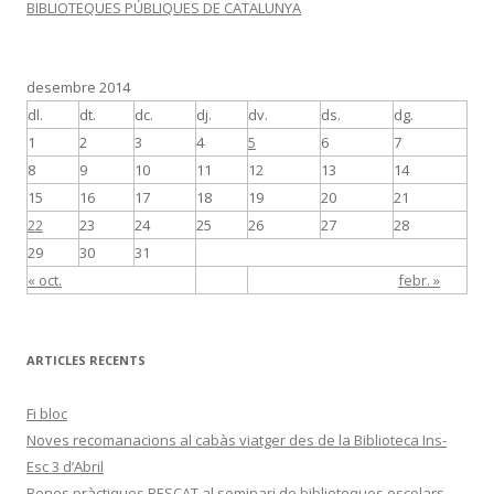
BIBLIOTEQUES PÚBLIQUES DE CATALUNYA
desembre 2014
dl.
dt.
dc.
dj.
dv.
ds.
dg.
1
2
3
4
5
6
7
8
9
10
11
12
13
14
15
16
17
18
19
20
21
22
23
24
25
26
27
28
29
30
31
« oct.
febr. »
ARTICLES RECENTS
Fi bloc
Noves recomanacions al cabàs viatger des de la Biblioteca Ins-
Esc 3 d’Abril
Bones pràctiques BESCAT al seminari de biblioteques escolars