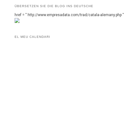
ÜBERSETZEN SIE DIE BLOG INS DEUTSCHE
href = " http://www.empresadata.com/trad/catala-alemany.php "
EL MEU CALENDARI