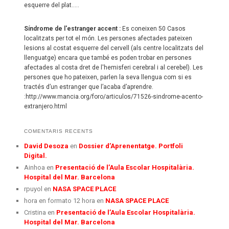
esquerre del plat.....
Síndrome de l'estranger accent :
Es coneixen 50 Casos
localitzats per tot el món. Les persones afectades pateixen
lesions al costat esquerre del cervell (als centre localitzats del
llenguatge) encara que també es poden trobar en persones
afectades al costa dret de l'hemisferi cerebral i al cerebel). Les
persones que ho pateixen, parlen la seva llengua com si es
tractés d’un estranger que l’acaba d’aprendre.
:http://www.mancia.org/foro/articulos/71526-sindrome-acento-
extranjero.html
COMENTARIS RECENTS
David Desoza
en
Dossier d’Aprenentatge. Portfoli
Digital.
Ainhoa
en
Presentació de l’Aula Escolar Hospitalària.
Hospital del Mar. Barcelona
rpuyol
en
NASA SPACE PLACE
hora en formato 12 hora
en
NASA SPACE PLACE
Cristina
en
Presentació de l’Aula Escolar Hospitalària.
Hospital del Mar. Barcelona