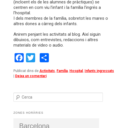
(incloent els de les alumnes de pràctiques) se
centren en com viu l’infant i la família l’ingrés a
l’hospital.
I dels membres de la família, sobretot les mares o
altres dones a càrreg dels infants.
Anirem penjant les activitats al blog. Així siguin
dibuixos, com entrevistes, redaccions i altres
materials de video o audio.
Facebook
Twitter
Comparteix
Publicat dins de
Activitats
,
Família
,
Hospital
,
Infants ingressats
|
Deixa un comentari
C
e
r
c
ZONES HORÀRIES
a
Barcelona