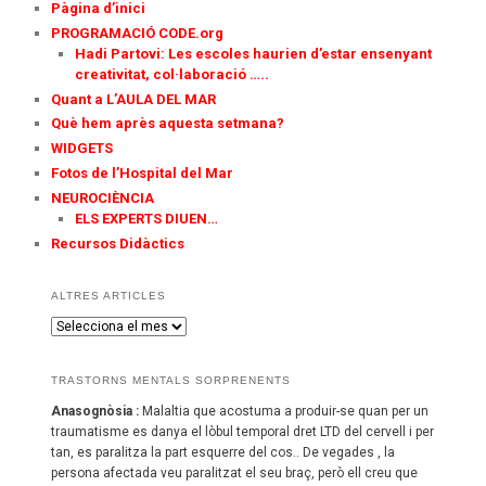
Pàgina d’inici
PROGRAMACIÓ CODE.org
Hadi Partovi: Les escoles haurien d’estar ensenyant
creativitat, col·laboració …..
Quant a L’AULA DEL MAR
Què hem après aquesta setmana?
WIDGETS
Fotos de l’Hospital del Mar
NEUROCIÈNCIA
ELS EXPERTS DIUEN…
Recursos Didàctics
ALTRES ARTICLES
A
L
T
TRASTORNS MENTALS SORPRENENTS
R
E
Anasognòsia :
Malaltia que acostuma a produir-se quan per un
S
traumatisme es danya el lòbul temporal dret LTD del cervell i per
A
tan, es paralitza la part esquerre del cos.. De vegades , la
R
persona afectada veu paralitzat el seu braç, però ell creu que