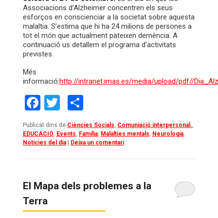
Associacions d’Alzheimer concentren els seus
esforços en conscienciar a la societat sobre aquesta
malaltia. S’estima que hi ha 24 milions de persones a
tot el món que actualment pateixen demència. A
continuació us detallem el programa d’activitats
previstes.
Més
informació:
http://intranet.imas.es/media/upload/pdf//Dia_
Facebook
Twitter
Comparteix
Publicat dins de
Ciències Socials
,
Comuniació interpersonal.
,
EDUCACIÓ
,
Events
,
Família
,
Malalties mentals
,
Neurologia
,
Notícies del dia
|
Deixa un comentari
El Mapa dels problemes a la
Terra