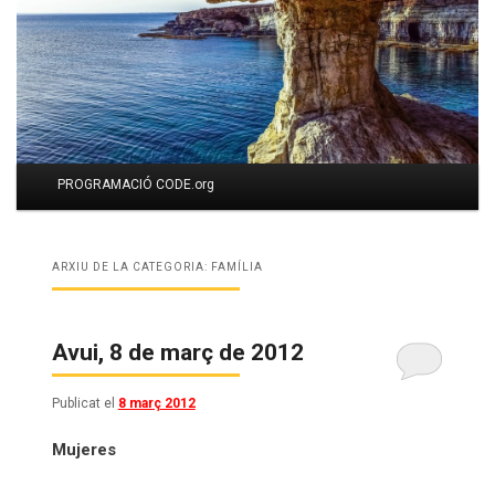
Menú
PROGRAMACIÓ CODE.org
Aneu
Aneu
principal
al
al
ARXIU DE LA CATEGORIA:
FAMÍLIA
contingut
contingut
principal
secundari
Avui, 8 de març de 2012
Publicat el
8 març 2012
Mujeres