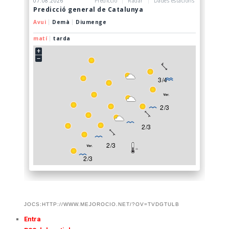
JOCS:HTTP://WWW.MEJOROCIO.NET/?OV=TVDGTULB
Entra