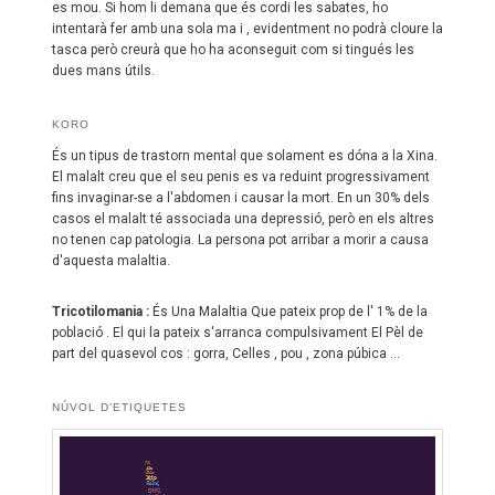
T
es mou. Si hom li demana que és cordi les sabates, ho
I
intentarà fer amb una sola ma i , evidentment no podrà cloure la
C
tasca però creurà que ho ha aconseguit com si tingués les
L
dues mans útils.
E
S
KORO
És un tipus de trastorn mental que solament es dóna a la Xina.
El malalt creu que el seu penis es va reduint progressivament
fins invaginar-se a l'abdomen i causar la mort. En un 30% dels
casos el malalt té associada una depressió, però en els altres
no tenen cap patologia. La persona pot arribar a morir a causa
d'aquesta malaltia.
Tricotilomania :
És Una Malaltia Que pateix prop de l' 1% de la
població . El qui la pateix s'arranca compulsivament El Pèl de
part del quasevol cos : gorra, Celles , pou , zona púbica ...
NÚVOL D’ETIQUETES