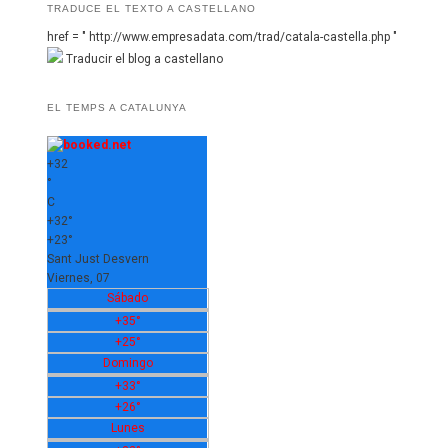
TRADUCE EL TEXTO A CASTELLANO
href = " http://www.empresadata.com/trad/catala-castella.php "
Traducir el blog a castellano
EL TEMPS A CATALUNYA
+
32
°
C
+
32°
+
23°
Sant Just Desvern
Viernes, 07
Sábado
+
35°
+
25°
Domingo
+
33°
+
26°
Lunes