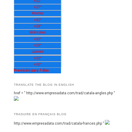
+
32°
+
27°
Martes
+
32°
+
28°
Miércoles
+
33°
+
29°
Jueves
+
33°
+
30°
Previsión para 7 días
TRANSLATE THE BLOG IN ENGLISH
href = " http://www.empresadata.com/trad/catala-angles.php "
TRADUIRE EN FRANÇAIS BLOG
http://www.empresadata.com/trad/catala-frances.php "