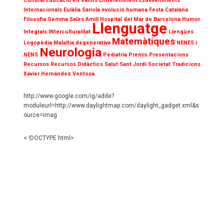
Cultural
Educació en Valors
Entreteniment
Esdeveniments
Internacionals
Eulàlia Sariola
evolució humana
Festa Catalana
Filosofia
Gemma Sales Amill
Hospital del Mar de Barcelona
Humor
Llenguatge
Integrals
INterculturalitat
Llengües
Matemàtiques
Logopèdia
Malaltia degenerativa
NENES i
Neurologia
NENS
Pediatria
Premis
Presentacions
Recursos
Recursos Didàctics
Salut
Sant Jordi
Societat
Tradicions
Xavier Hernández Ventosa
http://www.google.com/ig/adde?
moduleurl=http://www.daylightmap.com/daylight_gadget.xml&s
ource=imag
< !DOCTYPE html>