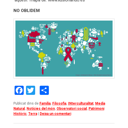
aquest mapa de: www.ilusionando.es
NO OBLIDEM
Facebook
Twitter
Comparteix
Publicat dins de
Família
,
Filosofia
,
INterculturalitat
,
Media
Natural
,
Notícies del món
,
Observatori social
,
Patrimoni
Històric
,
Terra
|
Deixa un comentari