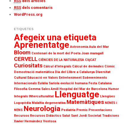
RSS
dels articles
RSS
dels comentaris
WordPress.org
ETIQUETES
Afegeix una etiqueta
Aprenentatge
Astronomia
Aula del Mar
Bloom
Centenari de la mort del Poeta Joan maragall
CERVELL
CIÈNCIES DE LA NATURALESA
ClijCAT
Curiositats
Càlcul d'integrals
Càlcul de derivades
Còmic
Demostració matemàtica
Dia del Llibre a Catalunya
Diversitat
Cultural
Educació en Valors
Entreteniment
Esdeveniments
Internacionals
Eulàlia Sariola
evolució humana
Festa Catalana
Filosofia
Gemma Sales Amill
Hospital del Mar de Barcelona
Humor
Llenguatge
Integrals
INterculturalitat
Llengües
Matemàtiques
Logopèdia
Malaltia degenerativa
NENES i
Neurologia
NENS
Pediatria
Premis
Presentacions
Recursos
Recursos Didàctics
Salut
Sant Jordi
Societat
Tradicions
Xavier Hernández Ventosa