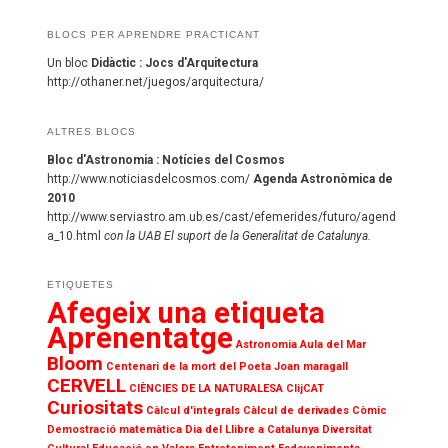
BLOCS PER APRENDRE PRACTICANT
Un bloc
Didàctic : Jocs d'Arquitectura
http://othaner.net/juegos/arquitectura/
ALTRES BLOCS
Bloc d'Astronomia : Notícies del Cosmos
http://www.noticiasdelcosmos.com/
Agenda Astronòmica de
2010
http://www.serviastro.am.ub.es/cast/efemerides/futuro/agend
a_10.html
con la UAB El suport de la Generalitat de Catalunya.
ETIQUETES
Afegeix una etiqueta
Aprenentatge
Astronomia
Aula del Mar
Bloom
Centenari de la mort del Poeta Joan maragall
CERVELL
CIÈNCIES DE LA NATURALESA
ClijCAT
Curiositats
Càlcul d'integrals
Càlcul de derivades
Còmic
Demostració matemàtica
Dia del Llibre a Catalunya
Diversitat