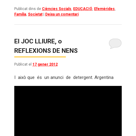
Publicat dins de
Ciències Socials
,
EDUCACIÓ
,
Efemèrides
,
Família
,
Societat
|
Deixa un comentari
El JOC LLIURE, o
REFLEXIONS DE NENS
Publicat el
17 gener 2012
I això que és un anunci de detergent. Argentina