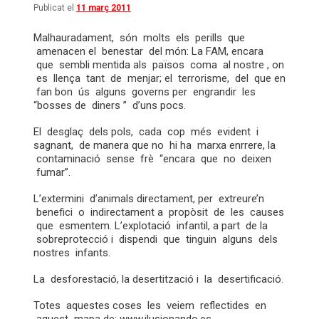
Publicat el
11 març 2011
Malhauradament, són molts els perills que
amenacen el benestar del món: La FAM, encara
que sembli mentida als països coma al nostre , on
es llença tant de menjar; el terrorisme, del que en
fan bon ús alguns governs per engrandir les
“bosses de diners ” d’uns pocs.
El desglaç dels pols, cada cop més evident i
sagnant, de manera que no hi ha marxa enrrere, la
contaminació sense frè “encara que no deixen
fumar”.
L’extermini d’animals directament, per extreure’n
benefici o indirectament a propòsit de les causes
que esmentem. L’explotació infantil, a part de la
sobreprotecció i dispendi que tinguin alguns dels
nostres infants.
La desforestació, la desertització i la desertificació.
Totes aquestes coses les veiem reflectides en