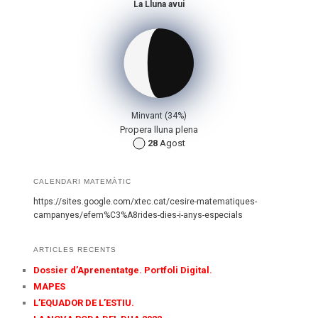
La Lluna avui
Minvant (34%)
Propera lluna plena
28
Agost
CALENDARI MATEMÀTIC
https://sites.google.com/xtec.cat/cesire-matematiques-
campanyes/efem%C3%A8rides-dies-i-anys-especials
ARTICLES RECENTS
Dossier d’Aprenentatge. Portfoli Digital.
MAPES
L’EQUADOR DE L’ESTIU.