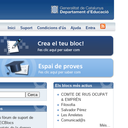
Inici
Suport
Condicions d'ús
Ajuda
Entra
Crea el teu bloc
Espai de proves
Els blocs més actius
COMTE DE RIUS OCUPA'T
Cerca
& EMPRÈN
Filosofia
es
Salvador Pérez
Les Arreletes
 fòrum de suport de
Comunicad@s
ECBlocs
Més...
etats de la darrera