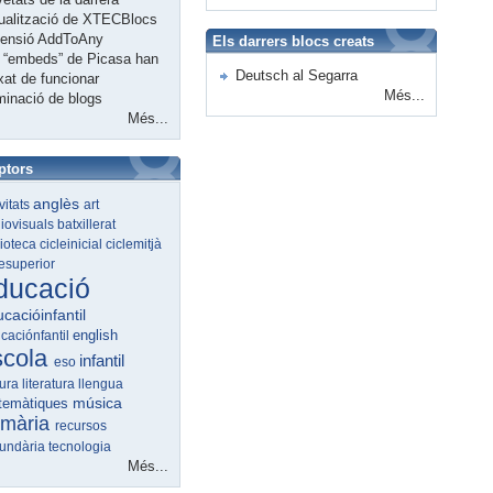
ualització de XTECBlocs
tensió AddToAny
Els darrers blocs creats
 “embeds” de Picasa han
Deutsch al Segarra
xat de funcionar
Més...
minació de blogs
Més...
ptors
anglès
ivitats
art
iovisuals
batxillerat
lioteca
cicleinicial
ciclemitjà
lesuperior
ducació
cacióinfantil
english
caciónfantil
scola
infantil
eso
tura
literatura
llengua
música
temàtiques
imària
recursos
undària
tecnologia
Més...