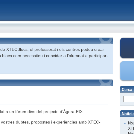
de XTECBlocs, el professorat i els centres podeu crear
s blocs com necessiteu i convidar a l'alumnat a participar-
Cerca
adat a un fòrum dins del projecte d’Àgora-EIX.
Notíci
els vostres dubtes, propostes i experiències amb XTEC-
Nou
XT
Nov