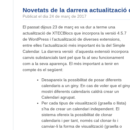
Novetats de la darrera actualitzaci
Publicat el dia 24 de març de 2017
El passat dijous 23 de març es va dur a terme una
actualització de XTECBlocs que incorpora la versió 4.5.7
de WordPress i l’actualització de diverses extensions,
entre elles l’actualització més important és la del Simple
Calendar. La darrera versió d’aquesta extensió incorpora
canvis substancials tant pel que fa al seu funcionament
com a la seva aparença. El més important a tenir en
compte és el següent:
Desapareix la possibilitat de posar diferents
calendaris a un giny. En cas de voler que el giny
mostri diferents calendaris caldrà crear un
Calendari agrupat.
Per cada tipus de visualització (graella o llista)
s’ha de crear un calendari independent. El
sistema ofereix la possibilitat de clonar
calendaris i per tant, només cal clonar-lo i
canviar-li la forma de visualització (graella o