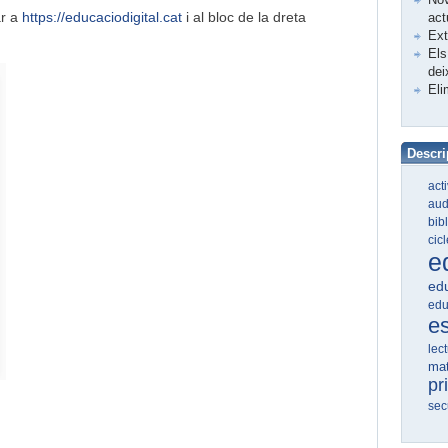
ar a
https://educaciodigital.cat
i al bloc de la dreta
act
Ex
Els
dei
Eli
Descri
act
aud
bib
cic
e
edu
edu
e
lec
ma
pr
sec