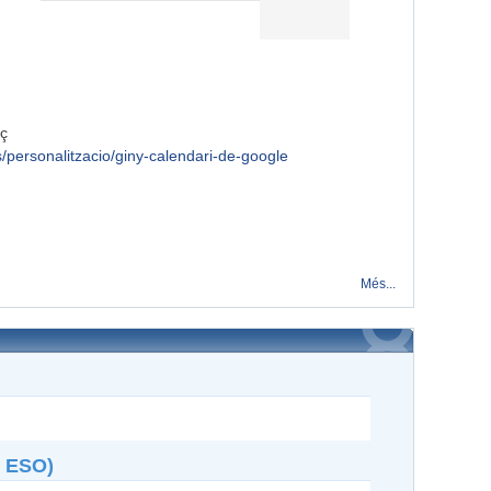
aç
s/personalitzacio/giny-calendari-de-google
Més...
º ESO)