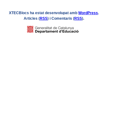
XTECBlocs ha estat desenvolupat amb
WordPress
.
Articles (
RSS
) i Comentaris (
RSS
).
Logo
GENCAT