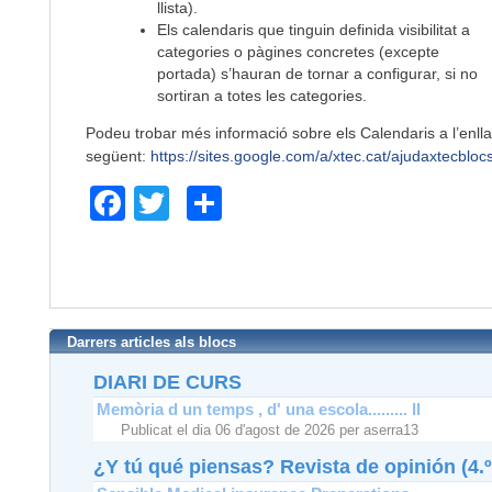
llista).
Els calendaris que tinguin definida visibilitat a
categories o pàgines concretes (excepte
portada) s’hauran de tornar a configurar, si no
sortiran a totes les categories.
Podeu trobar més informació sobre els Calendaris a l’enll
següent:
https://sites.google.com/a/xtec.cat/ajudaxtecbloc
Facebook
Twitter
Comparteix
Darrers articles als blocs
DIARI DE CURS
Memòria d un temps , d' una escola......... II
Publicat el dia 06 d'agost de 2026 per aserra13
¿Y tú qué piensas? Revista de opinión (4.