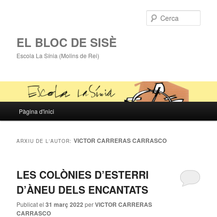
Cerca
EL BLOC DE SISÈ
Escola La Sínia (Molins de Rei)
Menú
Pàgina d'inici
Aneu
Aneu
principal
al
al
VICTOR CARRERAS CARRASCO
ARXIU DE L'AUTOR:
contingut
contingut
LES COLÒNIES D’ESTERRI
principal
secundari
D’ÀNEU DELS ENCANTATS
Publicat el
31 març 2022
per
VICTOR CARRERAS
CARRASCO