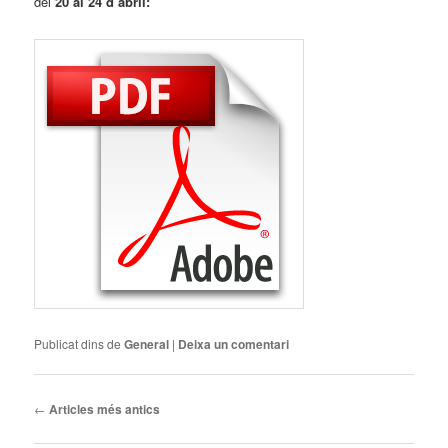
del
20 al 24 d’abril:
Publicat dins de
General
|
Deixa un comentari
Navegació
←
Articles més antics
pels