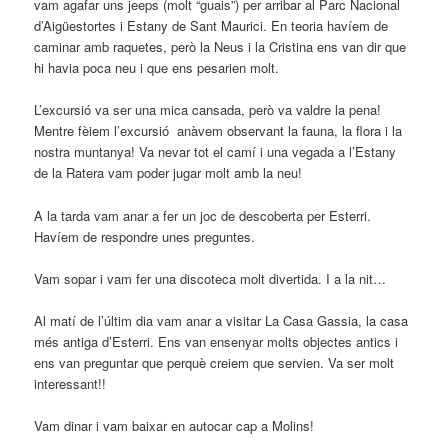
vam agafar uns jeeps (molt “guais”) per arribar al Parc Nacional
d’Aigüestortes i Estany de Sant Maurici. En teoria havíem de
caminar amb raquetes, però la Neus i la Cristina ens van dir que
hi havia poca neu i que ens pesarien molt.
L’excursió va ser una mica cansada, però va valdre la pena!
Mentre fèiem l’excursió anàvem observant la fauna, la flora i la
nostra muntanya! Va nevar tot el camí i una vegada a l’Estany
de la Ratera vam poder jugar molt amb la neu!
A la tarda vam anar a fer un joc de descoberta per Esterri.
Havíem de respondre unes preguntes.
Vam sopar i vam fer una discoteca molt divertida. I a la nit…
Al matí de l’últim dia vam anar a visitar La Casa Gassia, la casa
més antiga d’Esterri. Ens van ensenyar molts objectes antics i
ens van preguntar que perquè creiem que servien. Va ser molt
interessant!!
Vam dinar i vam baixar en autocar cap a Molins!