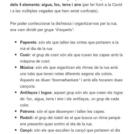
dels 4 elements: aigua, foc, terra i aire
(per fer front a la Covid
i a les múltiples vegades que hem estat confinats).
Per poder confeccionar la disfressa i organitzar-nos per la rua,
ens vam dividir per grups “d’experts”:
Paperets
: són els que tallen les cintes que portarem a la
mà el dia de la rua.
Cosir
: el grup de cosir són els que cusen les capes amb la
màquina de cosir.
Música
: són els que organitzen els ritmes de la rua amb
uns tubs que tenen notes diferents segons els colors.
Aquests es diuen “
boomwhackers”
i amb ells tocarem dues
cançons.
Antifaços i logos
: aquest grup són els que creen els logos
de: foc, aigua, terra i aire i els antifaços, un grup de cada
color.
Patrons
: són el que dissenyen i tallen les capes.
Rodolí:
el grup del rodolí és el que busca un ritme perquè
ens presentin quan sortim el dia de la rua.
Cançó:
són els que escullen la cançó que portarem el dia