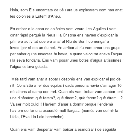
Hola, som Els encantats de 6è i ara us explicarem com han anat
les colònies a Esterri d’Àneu.
En arribar a la casa de colònies vam veure Les Agulles i vam
dinar ràpid perquè la Neus i la Cristina ens havien d’explicar la
primera activitat que era anar al Riu de Son i començar a
investigar si era un riu net. En arribar al riu vam crear uns grups
per saber quins insectes hi havia, a quina velocitat anava l’aigua
i la seva fondària. Ens vam posar unes botes d’aigua altíssimes i
l’aigua estava gelada.
Més tard vam anar a sopar i després ens van explicar el joc de
nit. Consistia a fer dos equips i cada persona havia d’amagar 10
minairons al camp contrari. Quan els vam trobar vam acabar fent
una dinàmica: què farem?, què direm?, què farem? què direm…?
Va ser molt xulo!!! Havíem d’anar a dormir perquè l’endemà
havíem de fer una excursió molt llarga… (només van dormir la
Lídia, l’Eva i la Laia hehehehe).
Quan ens vam despertar vam baixar a esmorzar i de seguida