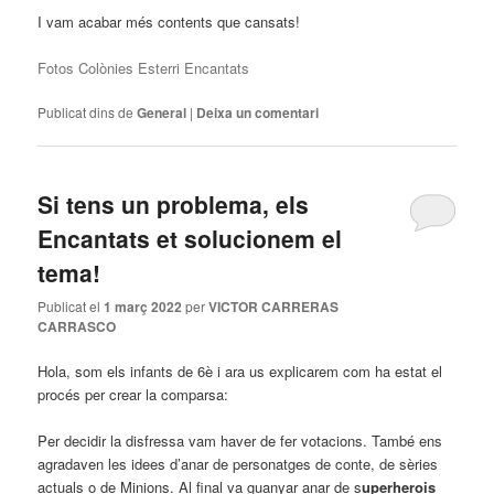
I vam acabar més contents que cansats!
Fotos Colònies Esterri Encantats
Publicat dins de
General
|
Deixa un comentari
Si tens un problema, els
Encantats et solucionem el
tema!
Publicat el
1 març 2022
per
VICTOR CARRERAS
CARRASCO
Hola, som els infants de 6è i ara us explicarem com ha estat el
procés per crear la comparsa:
Per decidir la disfressa vam haver de fer votacions. També ens
agradaven les idees d’anar de personatges de conte, de sèries
actuals o de Minions. Al final va guanyar anar de s
uperherois