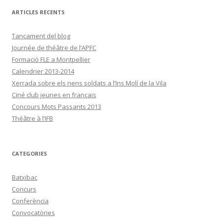
ARTICLES RECENTS
Tancament del blog
Journée de théâtre de l’APFC
Formació FLE a Montpellier
Calendrier 2013-2014
Xerrada sobre els nens soldats a l’Ins Molí de la Vila
Ciné club jeunes en français
Concours Mots Passants 2013
Théâtre à l’IFB
CATEGORIES
Batxibac
Concurs
Conferència
Convocatòries