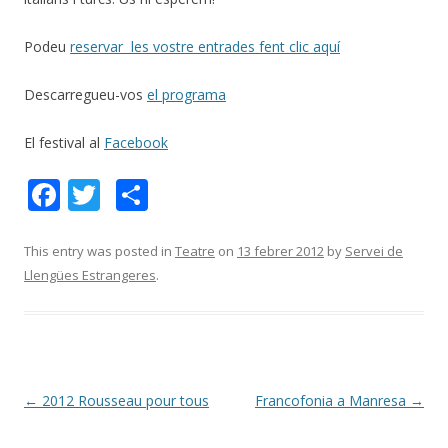
Podeu
reservar les vostre entrades fent clic aquí
Descarregueu-vos
el programa
El festival al
Facebook
F
T
C
ac
w
o
e
itt
m
This entry was posted in
Teatre
on
13 febrer 2012
by
Servei de
Llengües Estrangeres
.
b
er
p
o
ar
o
te
k
ix
Post
←
2012 Rousseau pour tous
Francofonia a Manresa
→
navigation