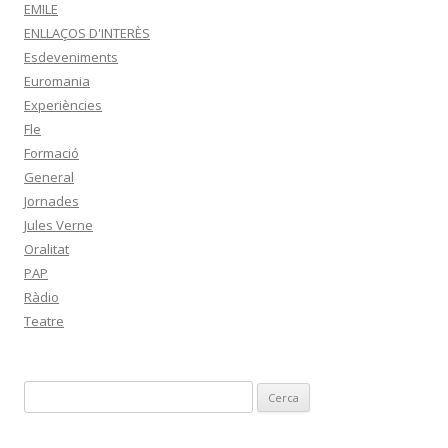
EMILE
ENLLAÇOS D'INTERÈS
Esdeveniments
Euromania
Experiències
Fle
Formació
General
Jornades
Jules Verne
Oralitat
PAP
Ràdio
Teatre
C
e
r