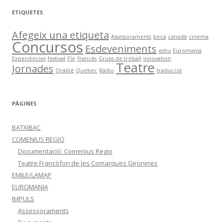
c
ETIQUETES
a
:
Afegeix una etiqueta
Assessoraments
beca
canadà
cinema
Concursos
Esdeveniments
estiu
Euromania
Experiències
festival
Fle
francès
Grups de treball
innovation
Teatre
Jornades
Oralité
Quebec
Ràdio
traducció
PÀGINES
BATXIBAC
COMENIUS REGIO
Documentació: Comenius Regio
Teatre Francòfon de les Comarques Gironines
EMILE/LAMAP
EUROMANIA
IMPULS
Assessoraments