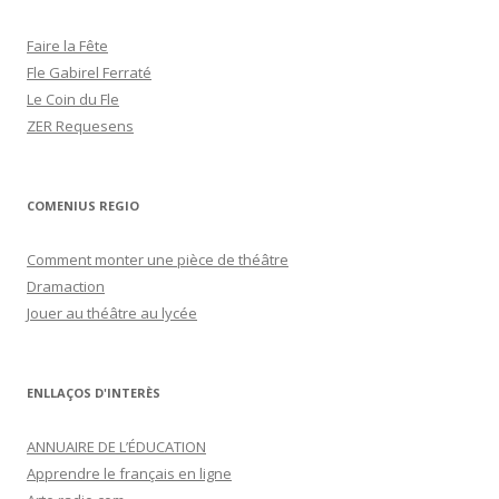
Faire la Fête
Fle Gabirel Ferraté
Le Coin du Fle
ZER Requesens
COMENIUS REGIO
Comment monter une pièce de théâtre
Dramaction
Jouer au théâtre au lycée
ENLLAÇOS D'INTERÈS
ANNUAIRE DE L’ÉDUCATION
Apprendre le français en ligne