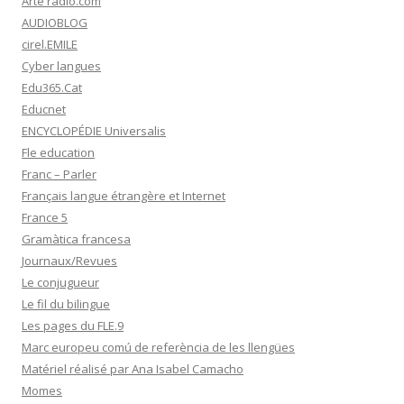
Arte radio.com
AUDIOBLOG
cirel.EMILE
Cyber langues
Edu365.Cat
Educnet
ENCYCLOPÉDIE Universalis
Fle education
Franc – Parler
Français langue étrangère et Internet
France 5
Gramàtica francesa
Journaux/Revues
Le conjugueur
Le fil du bilingue
Les pages du FLE.9
Marc europeu comú de referència de les llengües
Matériel réalisé par Ana Isabel Camacho
Momes