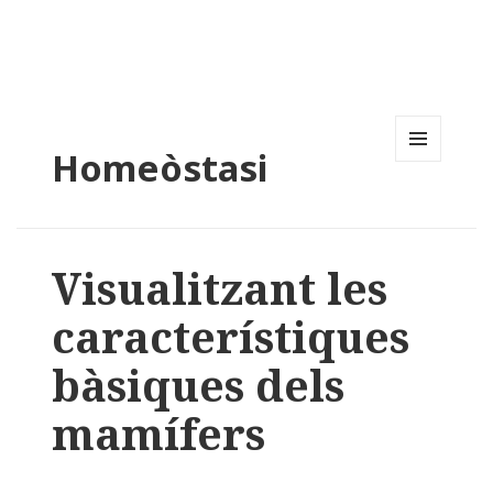
Homeòstasi
MENU
AND
WIDGETS
Visualitzant les
característiques
bàsiques dels
mamífers