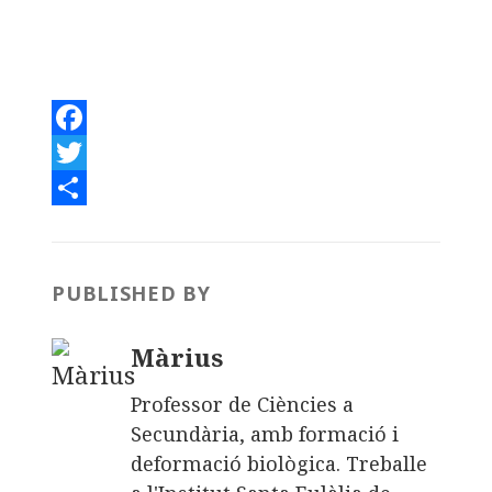
F
a
T
c
w
C
e
i
o
b
t
m
PUBLISHED BY
o
t
p
Màrius
o
e
a
k
r
r
Professor de Ciències a
t
Secundària, amb formació i
deformació biològica. Treballe
e