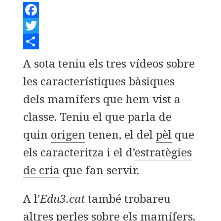
F
a
T
c
w
C
A sota teniu els tres vídeos sobre
e
i
o
les característiques bàsiques
b
t
m
dels mamífers que hem vist a
o
t
p
classe. Teniu el que parla de
o
e
a
quin
origen
tenen, el del
pèl
que
k
r
r
t
els caracteritza i el d’
estratègies
e
de cria
que fan servir.
i
A l’
Edu3.cat
també trobareu
x
altres perles
sobre els mamífers.