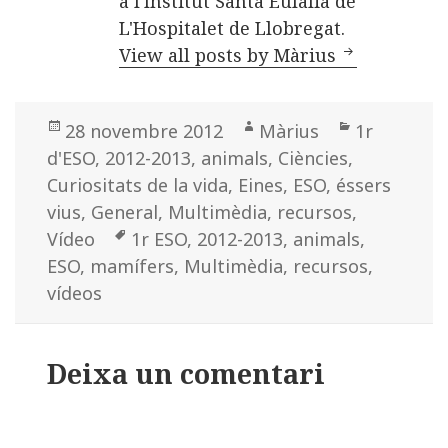
a l'Institut Santa Eulàlia de
i
L'Hospitalet de Llobregat.
x
View all posts by Màrius
Posted
28 novembre 2012
Author
Màrius
Categorie
1r
d'ESO
on
,
2012-2013
,
animals
,
Ciències
,
Curiositats de la vida
,
Eines
,
ESO
,
éssers
vius
,
General
,
Multimèdia
,
recursos
,
Vídeo
Tags
1r ESO
,
2012-2013
,
animals
,
ESO
,
mamífers
,
Multimèdia
,
recursos
,
vídeos
Deixa un comentari